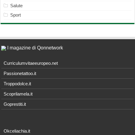
Salute
Sport
I magazine di Qonnetwork
Curriculumvitaeeuropeo.net
Passionetattoo.it
Troppodolce.it
Scoprilamela.it
Goprestiti.it
Okceliachia.it