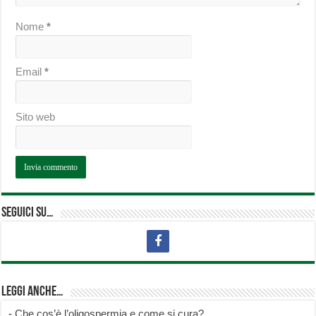
Nome
*
Email
*
Sito web
Seguici su…
Leggi anche…
-
Che cos’è l’oligospermia e come si cura?