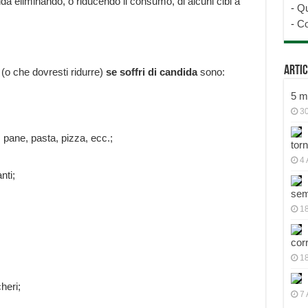
da eliminando, o riducendo il consumo, di alcuni cibi a
-
Qu
-
Co
Artic
(o che dovresti ridurre)
se soffri di candida
sono:
5 mo
30
 pane, pasta, pizza, ecc.;
tor
4 
nti;
sem
18
cor
1
heri;
7 