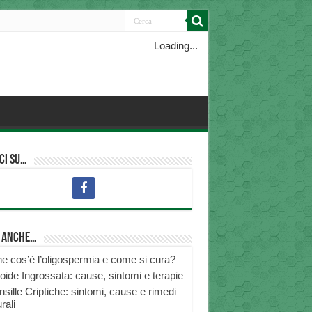
Loading...
ci su…
i anche…
e cos’è l’oligospermia e come si cura?
roide Ingrossata: cause, sintomi e terapie
nsille Criptiche: sintomi, cause e rimedi
rali