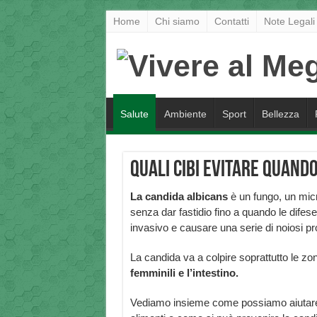
Home
Chi siamo
Contatti
Note Legali
Salute
Ambiente
Sport
Bellezza
Quali cibi evitare quando
La candida albicans
è un fungo, un mic
senza dar fastidio fino a quando le dife
invasivo e causare una serie di noiosi pr
La candida va a colpire soprattutto le 
femminili e l’intestino.
Vediamo insieme come possiamo aiutare il