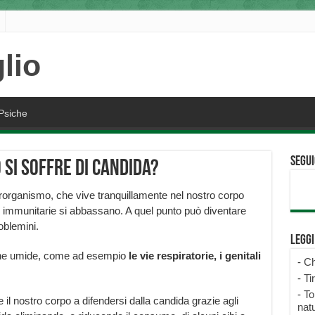
Psiche
Segui
 si soffre di candida?
rorganismo, che vive tranquillamente nel nostro corpo
se immunitarie si abbassano. A quel punto può diventare
oblemini.
Legg
zone umide, come ad esempio
le vie respiratorie, i genitali
-
Ch
-
Ti
-
To
 nostro corpo a difendersi dalla candida grazie agli
natu