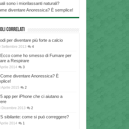
ali sono i miorilassanti naturali?
me diventare Anoressica? È semplice!
oli correlati
di per diventare più forte a calcio
 Settembre 2013
4
Ecco come ho smesso di Fumare per
nare a Respirare
Aprile 2014
3
Come diventare Anoressica? È
plice!
 Aprile 2015
2
5 app per iPhone che ci aiutano a
rere
8 Dicembre 2013
2
S sibilante: come si può correggere?
Aprile 2014
1