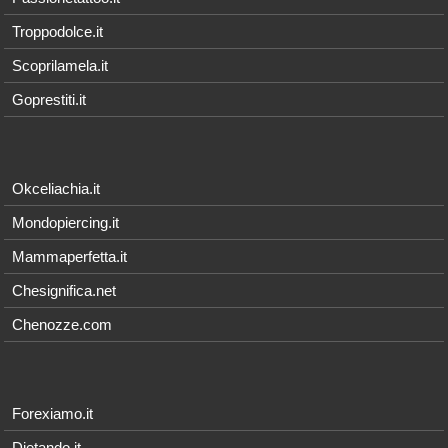
Troppodolce.it
Scoprilamela.it
Goprestiti.it
Okceliachia.it
Mondopiercing.it
Mammaperfetta.it
Chesignifica.net
Chenozze.com
Forexiamo.it
Dietando.it