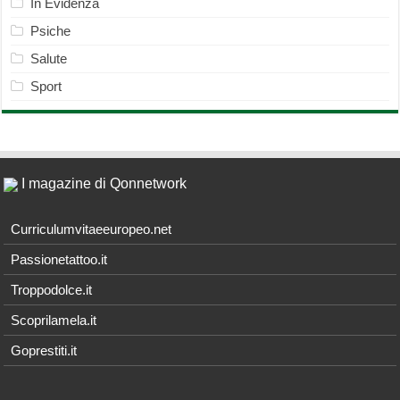
In Evidenza
Psiche
Salute
Sport
I magazine di Qonnetwork
Curriculumvitaeeuropeo.net
Passionetattoo.it
Troppodolce.it
Scoprilamela.it
Goprestiti.it