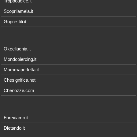
Troppodolce.it
Scoprilamela.it
Goprestiti.it
Okceliachia.it
Mondopiercing.it
Mammaperfetta.it
Chesignifica.net
Chenozze.com
Forexiamo.it
Dietando.it