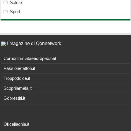
Salute
Sport
I magazine di Qonnetwork
Curriculumvitaeeuropeo.net
Passionetattoo.it
Troppodolce.it
Scoprilamela.it
Goprestiti.it
Okceliachia.it