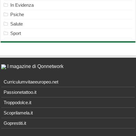
In Evidenza
Psiche
Salute
Sport
I magazine di Qonnetwork
Curriculumvitaeeuropeo.net
Passionetattoo.it
Troppodolce.it
Scoprilamela.it
Goprestiti.it