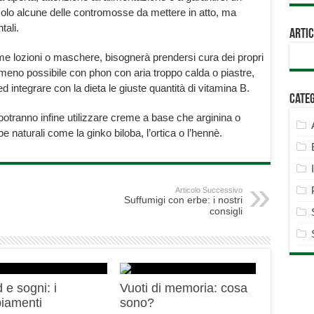
olo alcune delle contromosse da mettere in atto, ma
tali.
Artic
come lozioni o maschere, bisognerà prendersi cura dei propri
il meno possibile con phon con aria troppo calda o piastre,
 ed integrare con la dieta le giuste quantità di vitamina B.
Cate
i potranno infine utilizzare creme a base che arginina o
e naturali come la ginko biloba, l’ortica o l’hennè.
Articolo Successivo
Suffumigi con erbe: i nostri
consigli
 e sogni: i
Vuoti di memoria: cosa
iamenti
sono?