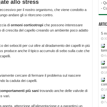
ate allo stress
-
Qu
-
Co
eccessivo per il nostro organismo, che viene condotto a
lungo andare gli si ritorcono contro.
Artic
ccia di
ormoni
corticotropi
che possono interessare
 di crescita del capello creando un ambiente poco adatto
5 mo
30
dei sebociti per cui oltre al diradamento dei capelli in più
tor
ress produce anche il tipico accumulo di sebo sulla cute che
capelli.
4 
sem
18
vviamente cercare di fermare il problema sul nascere
ndo la caduta dei capelli.
cor
1
comportamenti
più
sani
trovando anche delle valvole di
s vari.
7 
aria aperta, attenzione all’alimentazione e a garantirsi un