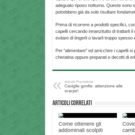
adeguato riposo notturno. Queste sono s
potrebbero già da sole risultare fondamen
Prima di ricorrere a prodotti specifici, 
capelli cercando innanzitutto di trattarli 
evitare di tingerli o lavarli troppo spesso
Per “alimentare” ed arricchire i capelli s
cheratina oppure preparati e decotti di erb
Articolo Precedente
Caviglie gonfie: attenzione alle
scarpe!
Articoli correlati
Come ottenere gli
Covid
addominali scolpiti
camb