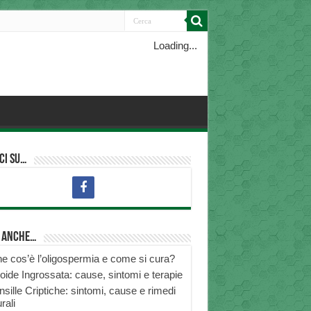
Loading...
ci su…
i anche…
e cos’è l’oligospermia e come si cura?
roide Ingrossata: cause, sintomi e terapie
nsille Criptiche: sintomi, cause e rimedi
rali