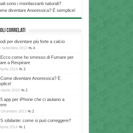
ali sono i miorilassanti naturali?
me diventare Anoressica? È semplice!
oli correlati
di per diventare più forte a calcio
 Settembre 2013
4
Ecco come ho smesso di Fumare per
nare a Respirare
Aprile 2014
3
Come diventare Anoressica? È
plice!
 Aprile 2015
2
5 app per iPhone che ci aiutano a
rere
8 Dicembre 2013
2
S sibilante: come si può correggere?
Aprile 2014
1