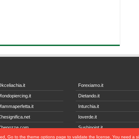
kceliachia.it
Forexiamo.it
ondopiercing.it
Dietando.it
ammaperfetta.it
Inturchia.it
hesignifica.net
Ioverde.it
Chenozze.com
Sushipoint.it
ted, Go to the theme options page to validate the license, You need a 