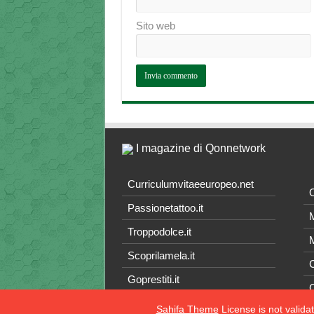
Sito web
I magazine di Qonnetwork
Curriculumvitaeeuropeo.net
O
Passionetattoo.it
M
Troppodolce.it
M
Scoprilamela.it
C
Goprestiti.it
Sahifa Theme
License is not valida