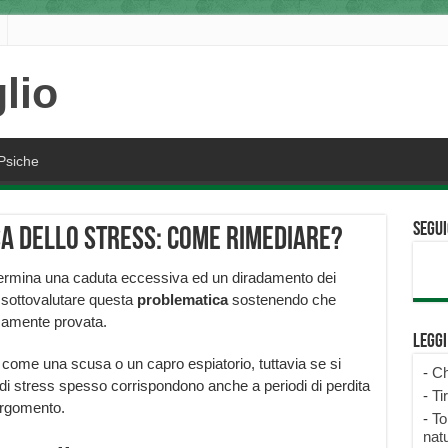
Psiche
Segui
sa dello stress: come rimediare?
termina una caduta eccessiva ed un diradamento dei
a sottovalutare questa
problematica
sostenendo che
icamente provata.
Legg
 come una scusa o un capro espiatorio, tuttavia se si
-
Ch
i di stress spesso corrispondono anche a periodi di perdita
-
Ti
’argomento.
-
To
natu