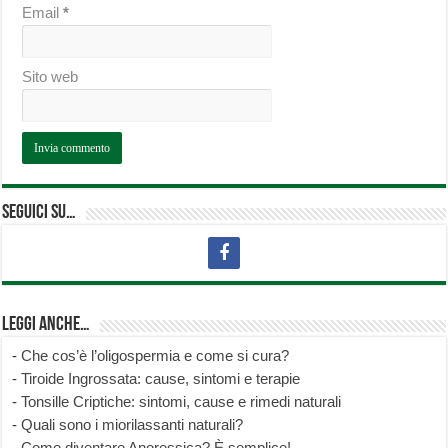
Email
*
Sito web
Seguici su…
Leggi anche…
-
Che cos’è l’oligospermia e come si cura?
-
Tiroide Ingrossata: cause, sintomi e terapie
-
Tonsille Criptiche: sintomi, cause e rimedi naturali
-
Quali sono i miorilassanti naturali?
-
Come diventare Anoressica? È semplice!