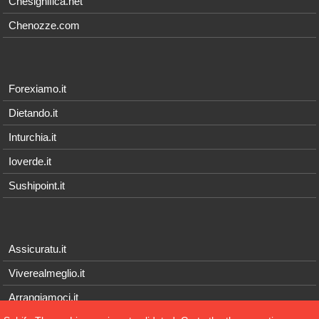
Chesignifica.net
Chenozze.com
Forexiamo.it
Dietando.it
Inturchia.it
Ioverde.it
Sushipoint.it
Assicuratu.it
Viverealmeglio.it
Arrangiamoci.it