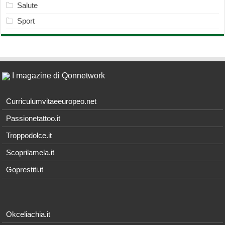
Salute
Sport
I magazine di Qonnetwork
Curriculumvitaeeuropeo.net
Passionetattoo.it
Troppodolce.it
Scoprilamela.it
Goprestiti.it
Okceliachia.it