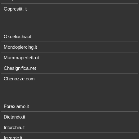
Goprestiti.it
Okceliachia.it
Mondopiercing.it
Mammaperfetta.it
Chesignifica.net
Chenozze.com
Forexiamo.it
Dietando.it
Inturchia.it
Ioverde.it