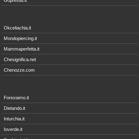
Goprestiti.it
Okceliachia.it
Mondopiercing.it
Mammaperfetta.it
Chesignifica.net
Chenozze.com
Forexiamo.it
Dietando.it
Inturchia.it
Ioverde.it