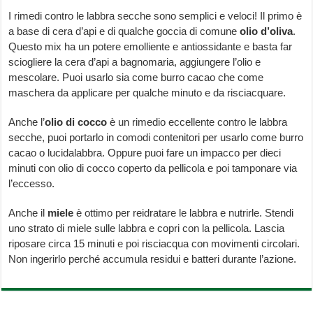
I rimedi contro le labbra secche sono semplici e veloci! Il primo è
a base di cera d’api e di qualche goccia di comune
olio d’oliva
.
Questo mix ha un potere emolliente e antiossidante e basta far
sciogliere la cera d’api a bagnomaria, aggiungere l’olio e
mescolare. Puoi usarlo sia come burro cacao che come
maschera da applicare per qualche minuto e da risciacquare.
Anche l’
olio di cocco
è un rimedio eccellente contro le labbra
secche, puoi portarlo in comodi contenitori per usarlo come burro
cacao o lucidalabbra. Oppure puoi fare un impacco per dieci
minuti con olio di cocco coperto da pellicola e poi tamponare via
l’eccesso.
Anche il
miele
è ottimo per reidratare le labbra e nutrirle. Stendi
uno strato di miele sulle labbra e copri con la pellicola. Lascia
riposare circa 15 minuti e poi risciacqua con movimenti circolari.
Non ingerirlo perché accumula residui e batteri durante l’azione.