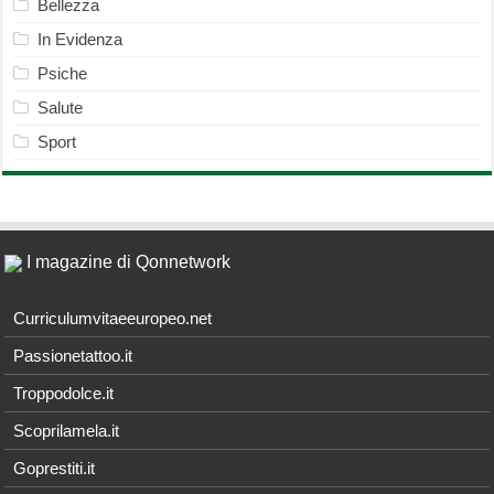
Bellezza
In Evidenza
Psiche
Salute
Sport
I magazine di Qonnetwork
Curriculumvitaeeuropeo.net
Passionetattoo.it
Troppodolce.it
Scoprilamela.it
Goprestiti.it