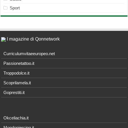
Sport
I magazine di Qonnetwork
Curriculumvitaeeuropeo.net
Passionetattoo.it
Troppodolce.it
Scoprilamela.it
Goprestiti.it
Okceliachia.it
Mondopiercing.it