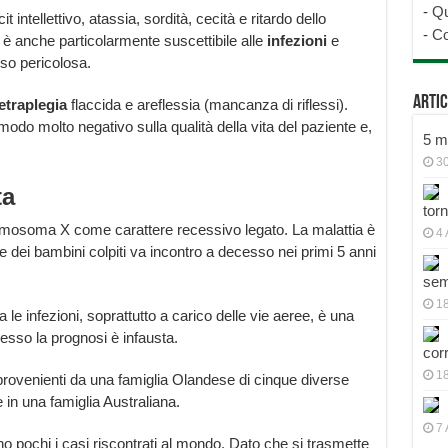
-
Qu
icit intellettivo, atassia, sordità, cecità e ritardo dello
-
Co
 è anche particolarmente suscettibile alle
infezioni
e
so pericolosa.
Artic
etraplegia
flaccida e areflessia (mancanza di riflessi).
modo molto negativo sulla qualità della vita del paziente e,
5 mo
30
ta
tor
mosoma X come carattere recessivo legato. La malattia è
4 
arte dei bambini colpiti va incontro a decesso nei primi 5 anni
sem
18
a le infezioni, soprattutto a carico delle vie aeree, è una
pesso la prognosi è infausta.
cor
1
provenienti da una famiglia Olandese di cinque diverse
 in una famiglia Australiana.
7 
o pochi i casi riscontrati al mondo. Dato che si trasmette