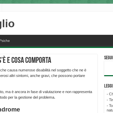
Psiche
Segui
s’è e cosa comporta
 che causa numerose disabilità nel soggetto che ne è
erosi altri sintomi, anche gravi, che possono portare
Legg
to, ma è ancora in fase di valutazione e non rappresenta
-
Ch
odo per la gestione del problema.
-
Ti
-
To
indrome
natu