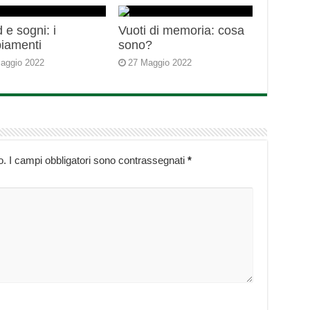
 e sogni: i
Vuoti di memoria: cosa
iamenti
sono?
aggio 2022
27 Maggio 2022
o.
I campi obbligatori sono contrassegnati
*