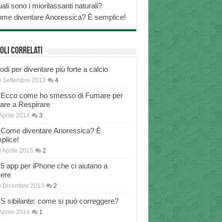
ali sono i miorilassanti naturali?
me diventare Anoressica? È semplice!
oli correlati
di per diventare più forte a calcio
 Settembre 2013
4
Ecco come ho smesso di Fumare per
nare a Respirare
Aprile 2014
3
Come diventare Anoressica? È
plice!
 Aprile 2015
2
5 app per iPhone che ci aiutano a
rere
8 Dicembre 2013
2
S sibilante: come si può correggere?
Aprile 2014
1