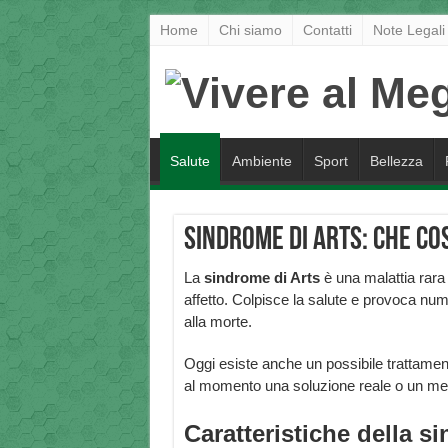
Home
Chi siamo
Contatti
Note Legali
Salute
Ambiente
Sport
Bellezza
Sindrome di Arts: che co
La
sindrome di Arts
è una malattia rara
affetto. Colpisce la salute e provoca num
alla morte.
Oggi esiste anche un possibile trattamen
al momento una soluzione reale o un met
Caratteristiche della s