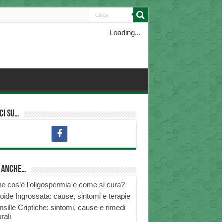
Loading...
ci su…
i anche…
e cos’è l’oligospermia e come si cura?
roide Ingrossata: cause, sintomi e terapie
nsille Criptiche: sintomi, cause e rimedi
rali