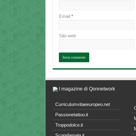
Email
*
Sito web
I magazine di Qonnetwork
Curriculumvitaeeuropeo.net
O
Passionetattoo.it
M
Troppodolce.it
M
Scoprilamela.it