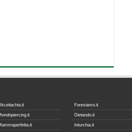
kceliachia.it
Forexiamo.it
ondopiercing.it
Dietando.it
ammaperfetta.it
Inturchia.it