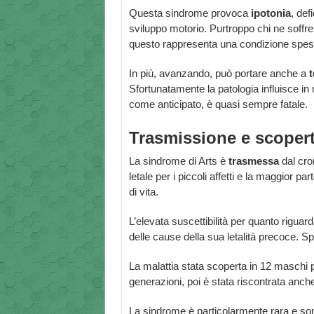
Questa sindrome provoca
ipotonia
, def
sviluppo motorio. Purtroppo chi ne soffre
questo rappresenta una condizione spes
In più, avanzando, può portare anche a
t
Sfortunatamente la patologia influisce in 
come anticipato, è quasi sempre fatale.
Trasmissione e scoper
La sindrome di Arts è
trasmessa
dal cro
letale per i piccoli affetti e la maggior p
di vita.
L’elevata suscettibilità per quanto riguard
delle cause della sua letalità precoce. S
La malattia stata scoperta in 12 maschi 
generazioni, poi è stata riscontrata anche
La sindrome è particolarmente rara e son