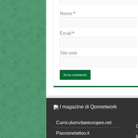
Nome
*
Email
*
Sito web
I magazine di Qonnetwork
Curriculumvitaeeuropeo.net
O
Passionetattoo.it
M