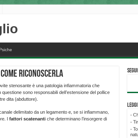
Psiche
Segui
: come riconoscerla
vite stenosante è una patologia infiammatoria che
 in questione sono responsabili dell’estensione del pollice
re dita (abduttore).
Legg
n canale delimitato da un legamento e, se si infiammano,
-
Ch
re. I
fattori scatenanti
che determinano l’insorgere di
-
Ti
-
To
natu