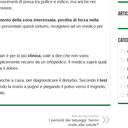
i movimenti di presa tra pollice e indice, ma anche nei
nsione.
Artic
mento della zona interessata, perdita di forza nella
e presentate questi sintomi, rivolgetevi ad un medico per
Cate
in è per lo più
clinica
, vale a dire che non sono
licemente recarsi da un ortopedico. Il medico saprà quali
 il dolore.
 anche a casa, per diagnosticare il disturbo. Secondo il
test
endo la mano a pugno e piegando il polso verso il mignolo,
nte.
Articolo Successivo
I pericoli dei tatuaggi: fanno
male alla salute?