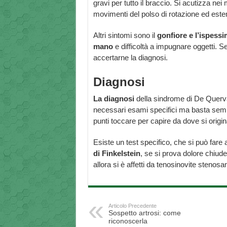
gravi per tutto il braccio. Si acutizza ne
movimenti del polso di rotazione ed este
Altri sintomi sono il
gonfiore e l’ispessi
mano
e difficoltà a impugnare oggetti. S
accertarne la diagnosi.
Diagnosi
La diagnosi
della sindrome di De Querva
necessari esami specifici ma basta semp
punti toccare per capire da dove si origina
Esiste un test specifico, che si può fare
di Finkelstein
, se si prova dolore chiud
allora si è affetti da tenosinovite stenosa
Articolo Precedente
Sospetto artrosi: come
riconoscerla