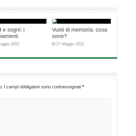
 e sogni: i
Vuoti di memoria: cosa
iamenti
sono?
aggio 2022
27 Maggio 2022
o.
I campi obbligatori sono contrassegnati
*