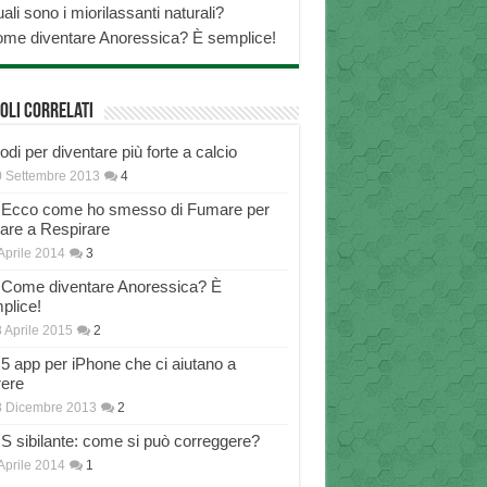
ali sono i miorilassanti naturali?
me diventare Anoressica? È semplice!
oli correlati
di per diventare più forte a calcio
 Settembre 2013
4
Ecco come ho smesso di Fumare per
nare a Respirare
Aprile 2014
3
Come diventare Anoressica? È
plice!
 Aprile 2015
2
5 app per iPhone che ci aiutano a
rere
8 Dicembre 2013
2
S sibilante: come si può correggere?
Aprile 2014
1