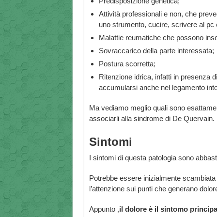
Predisposizione genetica;
Attività professionali e non, che prev
uno strumento, cucire, scrivere al pc
Malattie reumatiche che possono inso
Sovraccarico della parte interessata;
Postura scorretta;
Ritenzione idrica, infatti in presenza d
accumularsi anche nel legamento intor
Ma vediamo meglio quali sono esattam
associarli alla sindrome di De Quervain.
Sintomi
I sintomi di questa patologia sono abbast
Potrebbe essere inizialmente scambiata 
l’attenzione sui punti che generano dolor
Appunto ,
il dolore è il sintomo principa