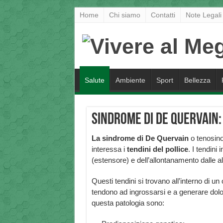
Home
Chi siamo
Contatti
Note Legali
Salute
Ambiente
Sport
Bellezza
Sindrome di De Quervain
La sindrome di De Quervain
o tenosino
interessa i
tendini del pollice
. I tendini
(estensore) e dell’allontanamento dalle alt
Questi tendini si trovano all’interno di u
tendono ad ingrossarsi e a generare dolo
questa patologia sono: