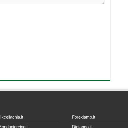
kceliachia.it
Forexiamo.it
ondopiercing.it
Dietando.it