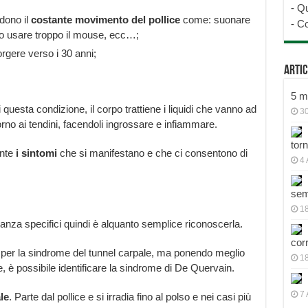
-
Qu
edono il
costante movimento del pollice
come: suonare
-
Co
 o usare troppo il mouse, ecc…;
rgere verso i 30 anni;
Artic
5 mo
i questa condizione, il corpo trattiene i liquidi che vanno ad
30
no ai tendini, facendoli ingrossare e infiammare.
tor
ente
i sintomi
che si manifestano e che ci consentono di
4 
sem
18
anza specifici quindi è alquanto semplice riconoscerla.
cor
per la sindrome del tunnel carpale, ma ponendo meglio
1
e, è possibile identificare la sindrome di De Quervain.
7 
le
. Parte dal pollice e si irradia fino al polso e nei casi più