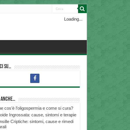
Loading...
ci su…
i anche…
e cos’è l’oligospermia e come si cura?
roide Ingrossata: cause, sintomi e terapie
nsille Criptiche: sintomi, cause e rimedi
rali