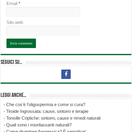
Email
*
Sito web
Seguici su…
Leggi anche…
-
Che cos’è l’oligospermia e come si cura?
-
Tiroide Ingrossata: cause, sintomi e terapie
-
Tonsille Criptiche: sintomi, cause e rimedi naturali
-
Quali sono i miorilassanti naturali?
-
Come diventare Anoressica? È semplice!