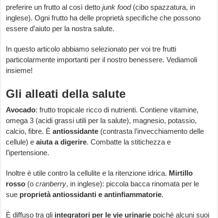
preferire un frutto al così detto
junk food
(cibo spazzatura, in
inglese). Ogni frutto ha delle proprietà specifiche che possono
essere d’aiuto per la nostra salute.
In questo articolo abbiamo selezionato per voi tre frutti
particolarmente importanti per il nostro benessere. Vediamoli
insieme!
Gli alleati della salute
Avocado
: frutto tropicale ricco di nutrienti. Contiene vitamine,
omega 3 (acidi grassi utili per la salute), magnesio, potassio,
calcio, fibre. È
antiossidante
(contrasta l’invecchiamento delle
cellule) e
aiuta a digerire
. Combatte la stitichezza e
l’ipertensione.
Inoltre è utile contro la cellulite e la ritenzione idrica.
Mirtillo
rosso
(o
cranberry
, in inglese): piccola bacca rinomata per le
sue
proprietà antiossidanti e antinfiammatorie
.
È diffuso tra gli
integratori per le vie urinarie
poiché alcuni suoi