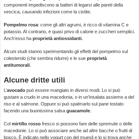
componenti impediscono ai batteri di legarsi alle pareti della
vescica, causando infezioni come la cistite.
Pompelmo rosa
: come gli altri agrumi, è ricco di vitamina C e
potassio. Al contrario, è quasi privo di calorie e zuccheri semplici.
Anch’esso ha
proprietà antiossidanti
.
Alcuni studi stanno sperimentando gli effetti del pompelmo sul
colesterolo (che sembra ridurre) e le sue
proprietà
antitumorali
.
Alcune dritte utili
L’
avocado
può essere mangiato in diversi modi. Lo si può
gustare a crudo in una macedonia, o in un’insalata assieme a del
riso e al salmone. Oppure si può spalmarlo sul pane tostato
facendo una buonissima salsa
guacamole
.
Col
mirtillo rosso
fresco si possono fare delle spremute o delle
macedonie. Lo si può associare anche ad altre bacche o frutti di
bosco. È indicato nello yogurt con del muesli e lo si trova anche