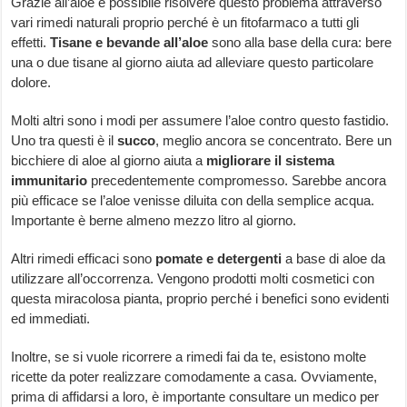
Grazie all’aloe è possibile risolvere questo problema attraverso
vari rimedi naturali proprio perché è un fitofarmaco a tutti gli
effetti.
Tisane e bevande all’aloe
sono alla base della cura: bere
una o due tisane al giorno aiuta ad alleviare questo particolare
dolore.
Molti altri sono i modi per assumere l’aloe contro questo fastidio.
Uno tra questi è il
succo
, meglio ancora se concentrato. Bere un
bicchiere di aloe al giorno aiuta a
migliorare il sistema
immunitario
precedentemente compromesso. Sarebbe ancora
più efficace se l’aloe venisse diluita con della semplice acqua.
Importante è berne almeno mezzo litro al giorno.
Altri rimedi efficaci sono
pomate e detergenti
a base di aloe da
utilizzare all’occorrenza. Vengono prodotti molti cosmetici con
questa miracolosa pianta, proprio perché i benefici sono evidenti
ed immediati.
Inoltre, se si vuole ricorrere a rimedi fai da te, esistono molte
ricette da poter realizzare comodamente a casa. Ovviamente,
prima di affidarsi a loro, è importante consultare un medico per