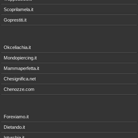
Scoprilamela.it
Goprestiti.it
Okceliachia.it
Mondopiercing.it
Mammaperfetta.it
Chesignifica.net
Chenozze.com
Forexiamo.it
Dietando.it
Inturchia.it