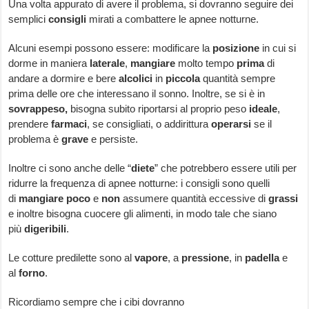
Una volta appurato di avere il problema, si dovranno seguire dei
semplici
consigli
mirati a combattere le apnee notturne.
Alcuni esempi possono essere: modificare la
posizione
in cui si
dorme in maniera
laterale
,
mangiare
molto tempo
prima
di
andare a dormire e bere
alcolici
in
piccola
quantità sempre
prima delle ore che interessano il sonno. Inoltre, se si è in
sovrappeso,
bisogna subito riportarsi al proprio peso
ideale
,
prendere
farmaci
, se consigliati, o addirittura
operarsi
se il
problema è
grave
e persiste.
Inoltre ci sono anche delle “
diete
” che potrebbero essere utili per
ridurre la frequenza di apnee notturne: i consigli sono quelli
di
mangiare
poco
e
non
assumere quantità eccessive di
grassi
e inoltre bisogna cuocere gli alimenti, in modo tale che siano
più
digeribili
.
Le cotture predilette sono al
vapore
, a
pressione
, in
padella
e
al
forno
.
Ricordiamo sempre che i cibi dovranno