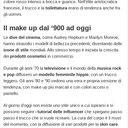
colore rosso intenso a bocca e guance. Nell’élite aristocratica
francese, il trucco e la
toilettatura
erano di tendenza anche fra
gli uomini.
Il make up dal ‘900 ad oggi
Le
dive del cinema
, come Audrey Hepburn e Marilyn Monroe,
hanno stravolto i modelli di bellezza precedenti, diventando delle
icone di stile
mondiali. Allo stesso tempo è iniziata la crescita
dei
prodotti cosmetici
in commercio.
Durante gli anni ’70 la
televisione
e il mondo della
musica rock
e pop
diffusero un
modello femminile hippie
, con un trucco
leggero. Gli anni ’80 e ’90 vedono una vera e propria versione di
tendenza, con make up più marcati e con colori accesi o
pastello.
Al giorno d’oggi non esiste uno stile unico a cui ispirarsi e si
possono seguire i
tutorial delle influencer
che spiegano passo
passo il trucco che si vuole ricreare. La cura del corpo è il must
del momento, con la diffusione di vari prodotti per la
skin care
.