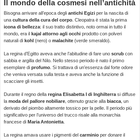
Il mondo della cosmesi nell’antichità
Bisogna arrivare all’epoca degli
antichi Egizi
per la nascita di
una
cultura della cura del corpo
. Cleopatra è stata la prima
icona di bellezza
: il suo tratto distintivo, noto ormai in tutto il
mondo, era il
kajal attorno agli occhi
prodotto con polveri
naturali di
kohl
(nero) o
malachite
(verde smeraldo).
La regina d’Egitto aveva anche l’abitudine di fare uno
scrub
con
sabbia e argilla del Nilo. Nello stesso periodo è nato il primo
esemplare di
profumo
. Si trattava di un’essenza dal forte odore
che veniva versata sulla testa e aveva anche la funzione di
scacciare gli insetti.
Durante il regno della
regina Elisabetta I di Inghilterra
si diffuse
la
moda del pallore nobiliare
, ottenuto grazie alla
biacca
, un
derivato del piombo altamente tossico per la pelle. Il periodo più
significativo per l’universo del trucco risale alla monarchia
francese di
Maria Antonietta
.
La regina amava usare i pigmenti del
carminio
per donare il