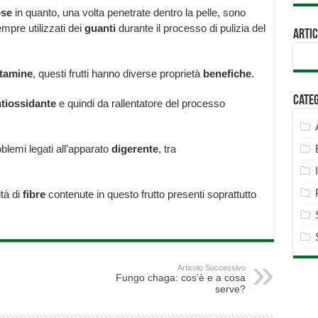
ose
in quanto, una volta penetrate dentro la pelle, sono
mpre utilizzati dei
guanti
durante il processo di pulizia del
Artic
itamine
, questi frutti hanno diverse proprietà
benefiche
.
Cate
tiossidante
e quindi da rallentatore del processo
blemi legati all’apparato
digerente
, tra
tà di
fibre
contenute in questo frutto presenti soprattutto
Articolo Successivo
Fungo chaga: cos’è e a cosa
serve?