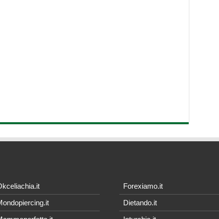
kceliachia.it
Forexiamo.it
ondopiercing.it
Dietando.it