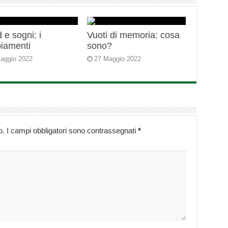
 e sogni: i
Vuoti di memoria: cosa
iamenti
sono?
aggio 2022
27 Maggio 2022
o.
I campi obbligatori sono contrassegnati
*