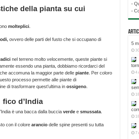
-
Qu
tiche della pianta su cui
-
Co
sono
molteplici
.
Artic
odi,
ovvero delle parti del fusto che si occupano di
5 mo
30
radici
nel terreno molto velocemente, queste piante si
tor
amente essendo una pianta, dobbiamo ricordarci del
che accomuna la maggior parte delle
piante
. Per coloro
4 
uesto processo permette alle piante di
fine di trasformare quest’ultima in
ossigeno
.
sem
18
 fico d’India
cor
o d’India è una bacca dalla buccia
verde
e
smussata
.
1
sto con il colore
arancio
delle spine presenti su tutta
7 