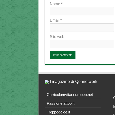
Nome
*
Email
*
Sito web
I magazine di Qonnetwork
Curriculumvitaeeuropeo.net
O
Passionetattoo.it
M
Troppodolce.it