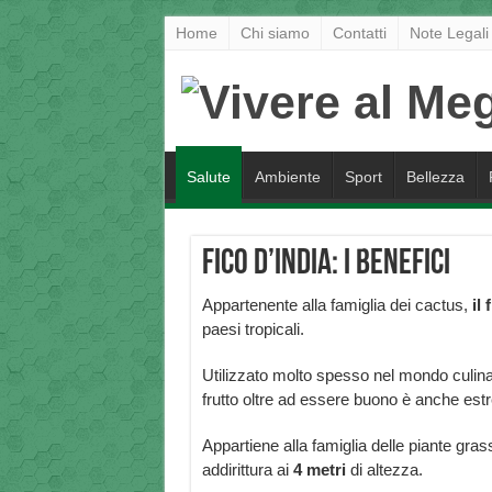
Home
Chi siamo
Contatti
Note Legali
Salute
Ambiente
Sport
Bellezza
Fico d’India: i benefici
Appartenente alla famiglia dei cactus,
il 
paesi tropicali.
Utilizzato molto spesso nel mondo culina
frutto oltre ad essere buono è anche e
Appartiene alla famiglia delle piante gra
addirittura ai
4 metri
di altezza.