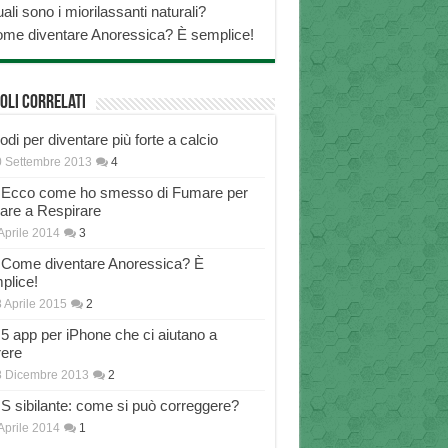
ali sono i miorilassanti naturali?
me diventare Anoressica? È semplice!
oli correlati
di per diventare più forte a calcio
 Settembre 2013
4
Ecco come ho smesso di Fumare per
nare a Respirare
Aprile 2014
3
Come diventare Anoressica? È
plice!
 Aprile 2015
2
5 app per iPhone che ci aiutano a
rere
8 Dicembre 2013
2
S sibilante: come si può correggere?
Aprile 2014
1