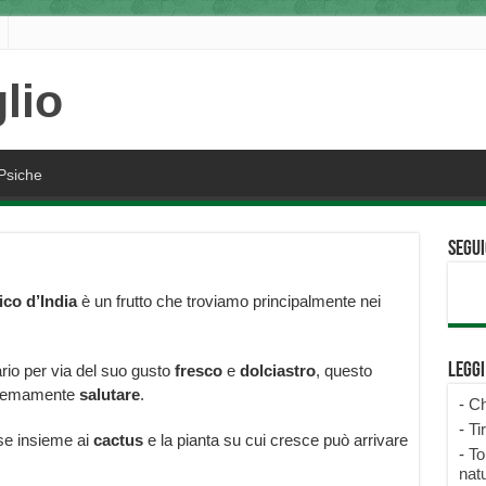
Psiche
Segui
fico d’India
è un frutto che troviamo principalmente nei
Legg
rio per via del suo gusto
fresco
e
dolciastro
, questo
stremamente
salutare
.
-
Ch
-
Ti
sse insieme ai
cactus
e la pianta su cui cresce può arrivare
-
To
natu