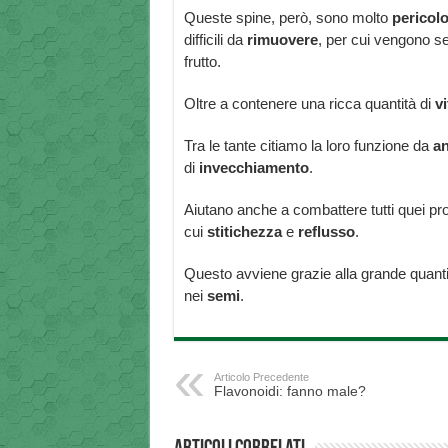
Queste spine, però, sono molto
pericol
difficili da
rimuovere
, per cui vengono se
frutto.
Oltre a contenere una ricca quantità di
v
Tra le tante citiamo la loro funzione da
an
di
invecchiamento
.
Aiutano anche a combattere tutti quei pro
cui
stitichezza
e
reflusso
.
Questo avviene grazie alla grande quanti
nei
semi
.
Articolo Precedente
Flavonoidi: fanno male?