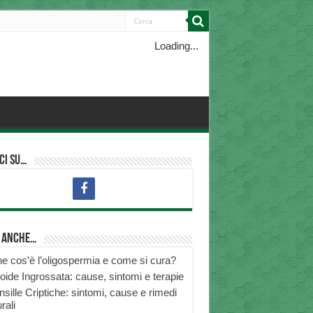
Loading...
ci su…
i anche…
e cos’è l’oligospermia e come si cura?
roide Ingrossata: cause, sintomi e terapie
nsille Criptiche: sintomi, cause e rimedi
rali