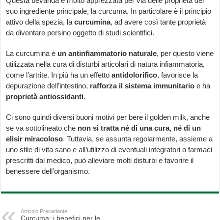
Questa bevanda è molto apprezzata per via delle proprietà del
suo ingrediente principale, la curcuma. In particolare è il principio
attivo della spezia, la
curcumina
, ad avere così tante proprietà
da diventare persino oggetto di studi scientifici.
La curcumina è
un antinfiammatorio naturale
, per questo viene
utilizzata nella cura di disturbi articolari di natura infiammatoria,
come l’artrite. In più ha un effetto
antidolorifico
, favorisce la
depurazione dell’intestino,
rafforza il sistema immunitario
e ha
proprietà antiossidanti
.
Ci sono quindi diversi buoni motivi per bere il golden milk, anche
se va sottolineato che
non si tratta né di una cura, né di un
elisir miracoloso
. Tuttavia, se assunta regolarmente, assieme a
uno stile di vita sano e all’utilizzo di eventuali integratori o farmaci
prescritti dal medico, può alleviare molti disturbi e favorire il
benessere dell’organismo.
Articolo Precedente
Curcuma: i benefici per le