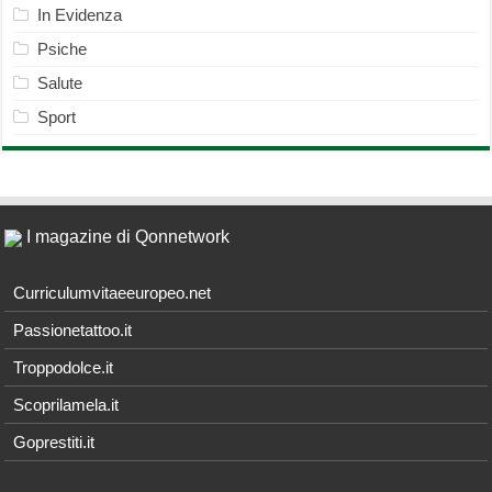
In Evidenza
Psiche
Salute
Sport
I magazine di Qonnetwork
Curriculumvitaeeuropeo.net
Passionetattoo.it
Troppodolce.it
Scoprilamela.it
Goprestiti.it