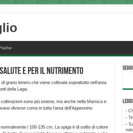
Psiche
Segui
 salute e per il nutrimento
 di grano tenero che viene coltivata soprattutto nell’area
nti della Laga.
Legg
le coltivazioni sono più estese, ma anche nella Marsica e
rovano diverse come in tutta l’area dell’Appennino
-
Ch
-
Ti
-
To
normalmente i 100-135 cm. La spiga è di solito di colore
natu