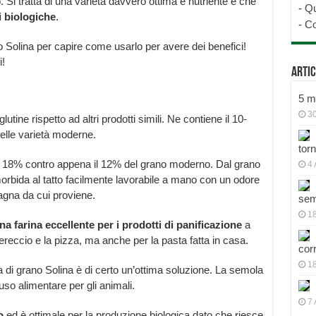
 Si tratta di una varietà davvero ottima e nutriente e che
-
Qu
 biologiche
.
-
Co
 Solina per capire come usarlo per avere dei benefici!
i!
Artic
5 mo
30
lutine rispetto ad altri prodotti simili. Ne contiene il 10-
elle varietà moderne.
tor
el 18% contro appena il 12% del grano moderno. Dal grano
4 
orbida al tatto facilmente lavorabile a mano con un odore
agna da cui proviene.
sem
18
na farina eccellente per i prodotti di panificazione
a
asereccio e la pizza, ma anche per la pasta fatta in casa.
cor
1
a di grano Solina è di certo un’ottima soluzione. La semola
 uso alimentare per gli animali.
7 
o
ed è ottimale per la produzione biologica dato che riesce