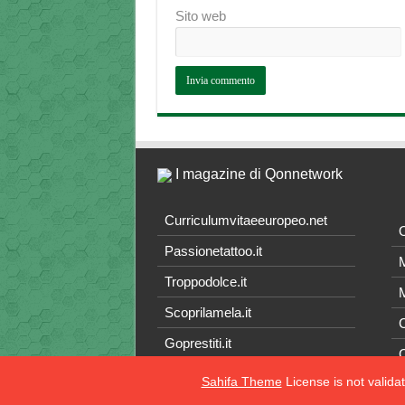
Sito web
I magazine di Qonnetwork
Curriculumvitaeeuropeo.net
O
Passionetattoo.it
M
Troppodolce.it
M
Scoprilamela.it
C
Goprestiti.it
Sahifa Theme
License is not valida