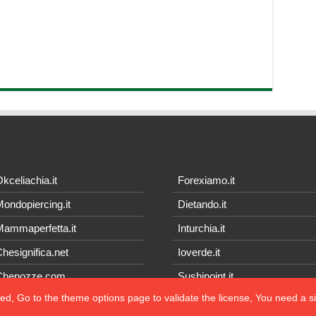
kceliachia.it
Forexiamo.it
ondopiercing.it
Dietando.it
ammaperfetta.it
Inturchia.it
hesignifica.net
Ioverde.it
Chenozze.com
Sushipoint.it
ted, Go to the theme options page to validate the license, You need a 