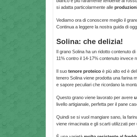
bianco e più raramente tendente al rosso.
si adatta particolarmente alle
produzioni
Vediamo ora di conoscere meglio il grano
Continua a leggere la nostra guida di ogg
Solina: che delizia!
Il grano Solina ha un ridotto contenuto di g
11% contro il 14-17% contenuto invece n
Il suo
tenore proteico
è più alto ed è d
tenero Solina viene prodotta una farina m
e sapore peculiari che ricordano la mont
Questo grano viene lavorato per avere
u
livello artigianale, perfetta per il pane c
Quindi se si vuol mangiare sano, la farin
viene rimacinata e gli scarti utilizzati per
È una varietà
molto resistente al fredd