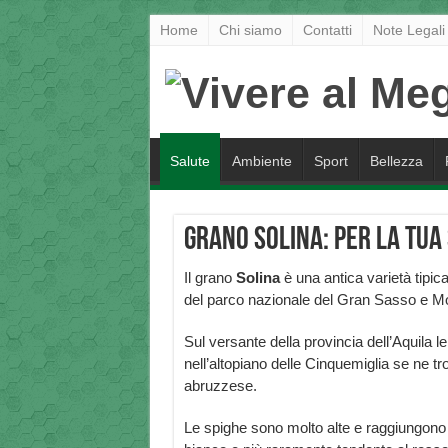
Home
Chi siamo
Contatti
Note Legali
Salute
Ambiente
Sport
Bellezza
Grano solina: per la tua
Il grano
Solina
è una antica varietà tipica
del parco nazionale del Gran Sasso e Mo
Sul versante della provincia dell’Aquila 
nell’altopiano delle Cinquemiglia se ne t
abruzzese.
Le spighe sono molto alte e raggiungono 