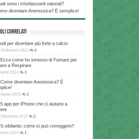
ali sono i miorilassanti naturali?
me diventare Anoressica? È semplice!
oli correlati
di per diventare più forte a calcio
 Settembre 2013
4
Ecco come ho smesso di Fumare per
nare a Respirare
Aprile 2014
3
Come diventare Anoressica? È
plice!
 Aprile 2015
2
5 app per iPhone che ci aiutano a
rere
8 Dicembre 2013
2
S sibilante: come si può correggere?
Aprile 2014
1