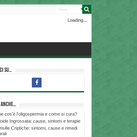
Loading...
ci su…
i anche…
e cos’è l’oligospermia e come si cura?
roide Ingrossata: cause, sintomi e terapie
nsille Criptiche: sintomi, cause e rimedi
rali