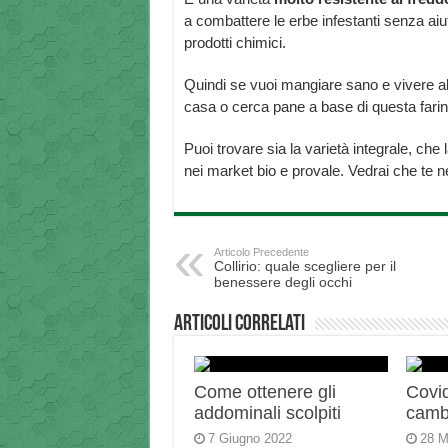
a combattere le erbe infestanti senza aiut
prodotti chimici.
Quindi se vuoi mangiare sano e vivere al me
casa o cerca pane a base di questa farin
Puoi trovare sia la varietà integrale, che l
nei market bio e provale. Vedrai che te n
Articolo Precedente
Collirio: quale scegliere per il
benessere degli occhi
Articoli correlati
Come ottenere gli
Covid
addominali scolpiti
camb
7 Giugno 2022
28 M