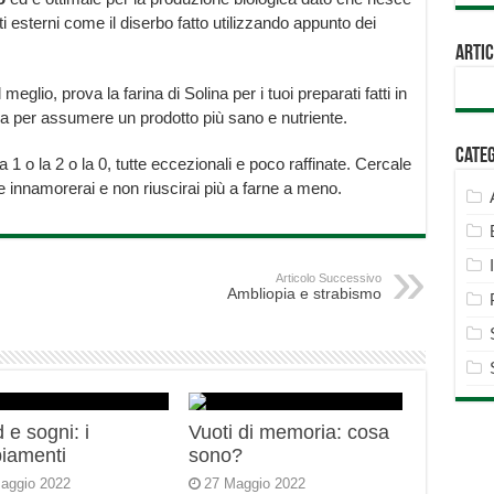
i esterni come il diserbo fatto utilizzando appunto dei
Artic
glio, prova la farina di Solina per i tuoi preparati fatti in
a per assumere un prodotto più sano e nutriente.
Cate
a 1 o la 2 o la 0, tutte eccezionali e poco raffinate. Cercale
e innamorerai e non riuscirai più a farne a meno.
Articolo Successivo
Ambliopia e strabismo
 e sogni: i
Vuoti di memoria: cosa
iamenti
sono?
aggio 2022
27 Maggio 2022