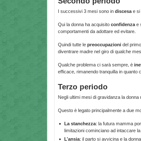
Secondo periodo
I successivi 3 mesi sono in
discesa
e si
Qui la donna ha acquisito
confidenza
e s
comportamenti da adottare ed evitare.
Quindi tutte le
preoccupazioni
del primo 
diventrare madre nel giro di qualche mes
Qualche problema ci sarà sempre, è
ine
efficace, rimanendo tranquilla in quanto c
Terzo periodo
Negli ultimi mesi di gravidanza la donna
Questo è legato principalmente a due mot
La
stanchezza
: la futura mamma por
limitazioni cominciano ad intaccare la t
L’ansia
: il parto si avvicina e la don