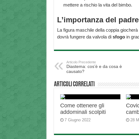
mettere a rischio la vita del bimbo.
L’importanza del padre
La figura maschile della coppia giocherà
dovrà fungere da valvola di
sfogo
in grad
Articolo Precedente
Diastema: cos’è e da cosa è
causato?
Articoli correlati
Come ottenere gli
Covid
addominali scolpiti
camb
7 Giugno 2022
28 M