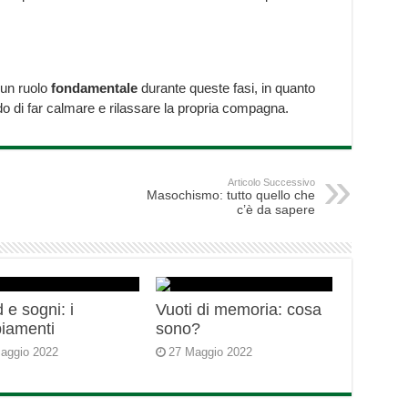
 un ruolo
fondamentale
durante queste fasi, in quanto
o di far calmare e rilassare la propria compagna.
Articolo Successivo
Masochismo: tutto quello che
c’è da sapere
 e sogni: i
Vuoti di memoria: cosa
iamenti
sono?
aggio 2022
27 Maggio 2022