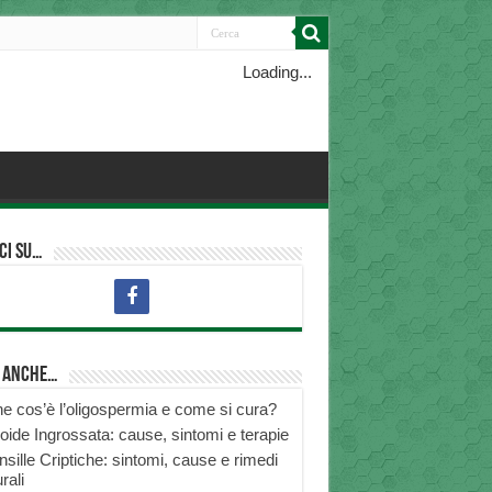
Loading...
ci su…
i anche…
e cos’è l’oligospermia e come si cura?
roide Ingrossata: cause, sintomi e terapie
nsille Criptiche: sintomi, cause e rimedi
rali