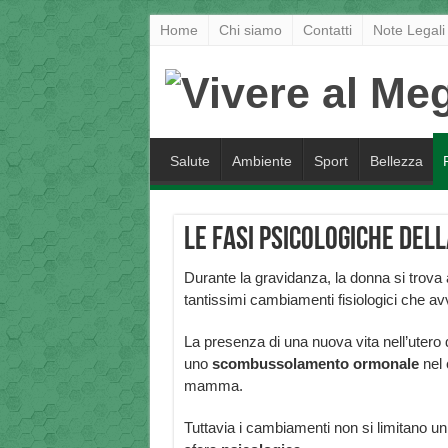
Home
Chi siamo
Contatti
Note Legali
Salute
Ambiente
Sport
Bellezza
Le fasi psicologiche del
Durante la gravidanza, la donna si trova
tantissimi cambiamenti fisiologici che a
La presenza di una nuova vita nell’utero d
uno
scombussolamento
ormonale
nel 
mamma.
Tuttavia i cambiamenti non si limitano u