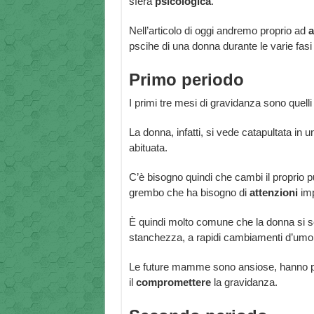
sfera
psicologica
.
Nell’articolo di oggi andremo proprio ad
a
pscihe di una donna durante le varie fasi
Primo periodo
I primi tre mesi di gravidanza sono quelli
La donna, infatti, si vede catapultata in 
abituata.
C’è bisogno quindi che cambi il proprio pu
grembo che ha bisogno di
attenzioni
imp
È quindi molto comune che la donna si s
stanchezza, a rapidi cambiamenti d’umor
Le future mamme sono ansiose, hanno pa
il
compromettere
la gravidanza.