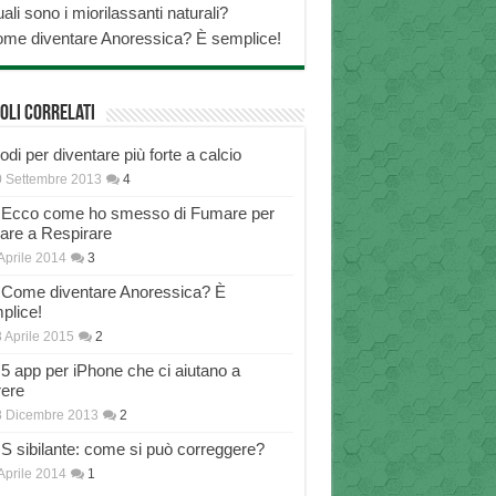
ali sono i miorilassanti naturali?
me diventare Anoressica? È semplice!
oli correlati
di per diventare più forte a calcio
 Settembre 2013
4
Ecco come ho smesso di Fumare per
nare a Respirare
Aprile 2014
3
Come diventare Anoressica? È
plice!
 Aprile 2015
2
5 app per iPhone che ci aiutano a
rere
8 Dicembre 2013
2
S sibilante: come si può correggere?
Aprile 2014
1