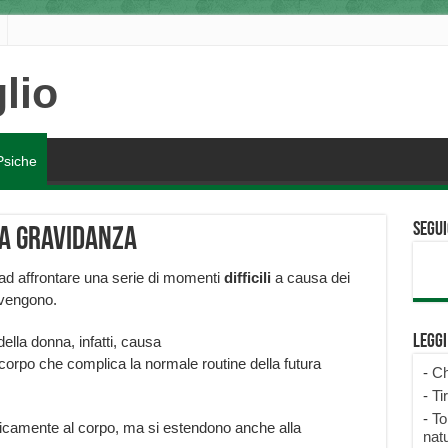
Psiche
Segui
la gravidanza
 ad affrontare una serie di momenti
difficili
a causa dei
vvengono.
Legg
ella donna, infatti, causa
corpo che complica la normale routine della futura
-
Ch
-
Ti
-
To
nicamente al corpo, ma si estendono anche alla
natu