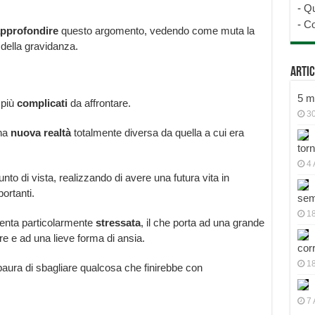
-
Qu
-
Co
pprofondire
questo argomento, vedendo come muta la
 della gravidanza.
Artic
5 mo
 più
complicati
da affrontare.
30
una
nuova
realtà
totalmente diversa da quella a cui era
tor
4 
nto di vista, realizzando di avere una futura vita in
ortanti.
sem
18
enta particolarmente
stressata
, il che porta ad una grande
e e ad una lieve forma di ansia.
cor
1
ura di sbagliare qualcosa che finirebbe con
7 