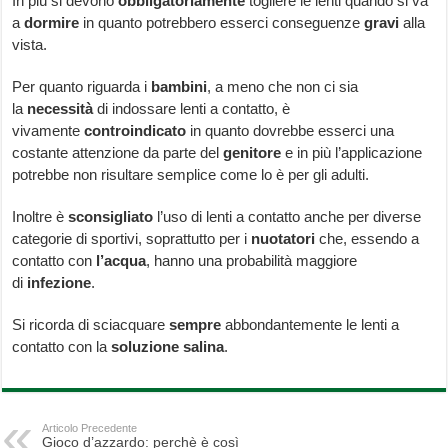
In più si devono
obbligatoriamente
togliere le lenti quando si va
a
dormire
in quanto potrebbero esserci conseguenze
gravi
alla
vista.
Per quanto riguarda i
bambini
, a meno che non ci sia
la
necessità
di indossare lenti a contatto, è
vivamente
controindicato
in quanto dovrebbe esserci una
costante attenzione da parte del
genitore
e in più l’applicazione
potrebbe non risultare semplice come lo è per gli adulti.
Inoltre è
sconsigliato
l’uso di lenti a contatto anche per diverse
categorie di sportivi, soprattutto per i
nuotatori
che, essendo a
contatto con
l’acqua
, hanno una probabilità maggiore
di
infezione
.
Si ricorda di sciacquare
sempre
abbondantemente le lenti a
contatto con la
soluzione
salina
.
Articolo Precedente
Gioco d’azzardo: perchè è così