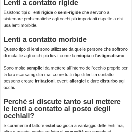
Lenti a contatto rigide
Esistono tipi di lenti
rigide
o
semi-rigide
che servono a
sistemare problematiche agli occhi più importanti rispetto a chi
usa lenti morbide.
Lenti a contatto morbide
Questo tipo di lenti sono utilizzate da quelle persone che soffrono
di malattie agli occhi più lievi, come la
miopia
o l’
astigmatismo
.
Sono molto
semplici
da mettere all’interno dell’occhio proprio per
la loro scarsa rigidità ma, come tutti i tipi di lenti a contatto,
possono creare
irritazioni
, eventi
allergici
e dare
disturbo
agli
occhi.
Perchè si discute tanto sul mettere
le lenti a contatto al posto degli
occhiali?
Sicuramente il fattore
estetico
gioca a vantaggio delle lenti ma,
oltre a questo, anche un fatto di
comodità
per quando si