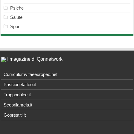
Psiche
Salute
Sport
I magazine di Qonnetwork
Curriculumvitaeeuropeo.net
Passionetattoo.it
Troppodolce.it
Scoprilamela.it
Goprestiti.it