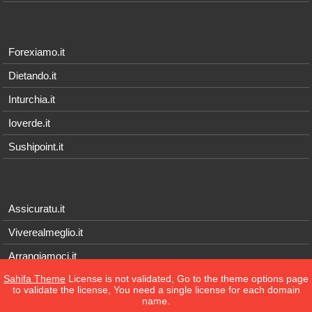
Forexiamo.it
Dietando.it
Inturchia.it
Ioverde.it
Sushipoint.it
Assicuratu.it
Viverealmeglio.it
Arrangiamoci.it
Sahifa Theme
License is not validated, Go to the theme options page
Tecnichef.it
to validate the license, You need a single license for each domain
name.