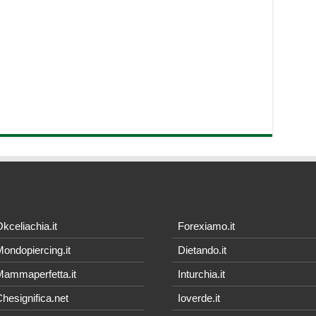
kceliachia.it
Forexiamo.it
ondopiercing.it
Dietando.it
ammaperfetta.it
Inturchia.it
hesignifica.net
Ioverde.it