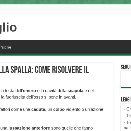
Psiche
Segui
la spalla: come risolvere il
a testa dell’
omero
e la cavità della
scapola
e nel
 la fuoriuscita dell’osso si pone in avanti.
Legg
-
Ch
fattori come una
caduta
, un
colpo
violento o un’azione
-
Ti
-
To
natu
d una
lussazione
anteriore
sono quelle che fanno