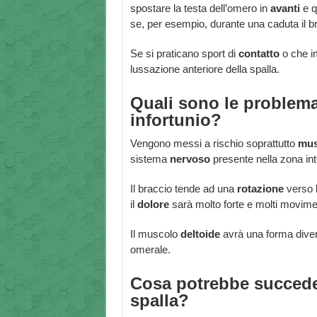
spostare la testa dell’omero in
avanti
e qu
se, per esempio, durante una caduta il b
Se si praticano sport di
contatto
o che im
lussazione anteriore della spalla.
Quali sono le problema
infortunio?
Vengono messi a rischio soprattutto
mus
sistema
nervoso
presente nella zona in
Il braccio tende ad una
rotazione
verso 
il
dolore
sarà molto forte e molti movimen
Il muscolo
deltoide
avrà una forma diver
omerale.
Cosa potrebbe succede
spalla?