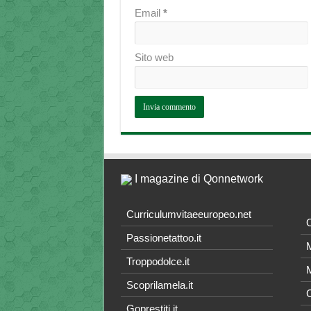
Email
*
Sito web
I magazine di Qonnetwork
Curriculumvitaeeuropeo.net
O
Passionetattoo.it
M
Troppodolce.it
M
Scoprilamela.it
C
Goprestiti.it