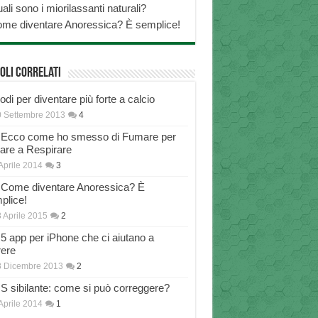
ali sono i miorilassanti naturali?
me diventare Anoressica? È semplice!
oli correlati
di per diventare più forte a calcio
 Settembre 2013
4
Ecco come ho smesso di Fumare per
nare a Respirare
Aprile 2014
3
Come diventare Anoressica? È
plice!
 Aprile 2015
2
5 app per iPhone che ci aiutano a
rere
8 Dicembre 2013
2
S sibilante: come si può correggere?
Aprile 2014
1