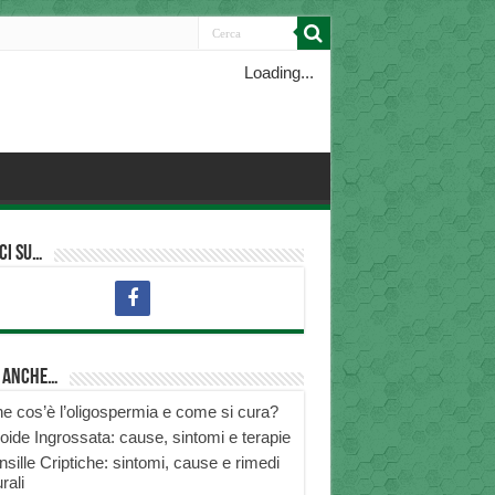
Loading...
ci su…
i anche…
e cos’è l’oligospermia e come si cura?
roide Ingrossata: cause, sintomi e terapie
nsille Criptiche: sintomi, cause e rimedi
rali