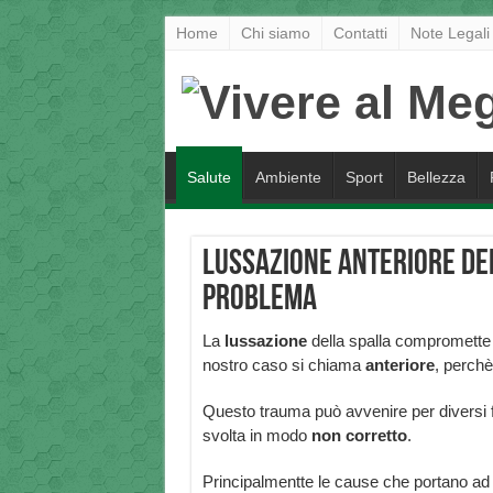
Home
Chi siamo
Contatti
Note Legali
Salute
Ambiente
Sport
Bellezza
Lussazione anteriore del
problema
La
lussazione
della spalla compromette l
nostro caso si chiama
anteriore
, perchè
Questo trauma può avvenire per diversi 
svolta in modo
non corretto
.
Principalmentte le cause che portano a