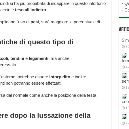
indi si ha più probabilità di incappare in questo infortunio
-
Qu
raccio è
teso all’indietro
.
-
Co
plicano l’uso di
pesi
, sarà maggiore la percentuale di
Artic
5 mo
tiche di questo tipo di
30
coli
,
tendini
e
legamenti
, ma anche il
tor
teressata.
4 
l’esterno, potrebbe essere
intorpidito
e inoltre
sem
ti non potranno essere effettuati.
18
sa dal normale come anche la posizione della testa
cor
1
re dopo la lussazione della
7 