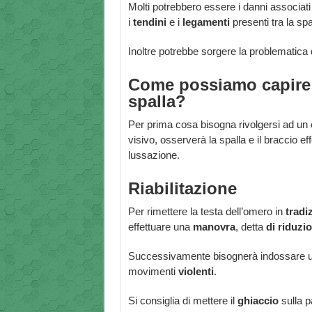
Molti potrebbero essere i danni associat
i
tendini
e i
legamenti
presenti tra la spa
Inoltre potrebbe sorgere la problematica 
Come possiamo capire 
spalla?
Per prima cosa bisogna rivolgersi ad un
visivo, osserverà la spalla e il braccio ef
lussazione.
Riabilitazione
Per rimettere la testa dell’omero in
tradi
effettuare una
manovra
, detta
di riduzi
Successivamente bisognerà indossare 
movimenti
violenti
.
Si consiglia di mettere il
ghiaccio
sulla p