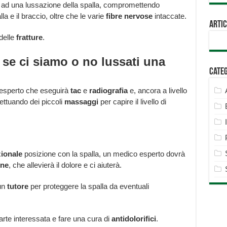
i ad una lussazione della spalla, compromettendo
lla e il braccio, oltre che le varie
fibre
nervose
intaccate.
Artic
delle
fratture
.
se ci siamo o no lussati una
Cate
 esperto che eseguirà
tac
e
radiografia
e, ancora a livello
fettuando dei piccoli
massaggi
per capire il livello di
zionale
posizione con la spalla, un medico esperto dovrà
one
, che allevierà il dolore e ci aiuterà.
un
tutore
per proteggere la spalla da eventuali
arte interessata e fare una cura di
antidolorifici
.