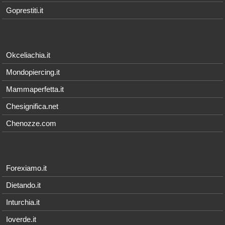
Goprestiti.it
Okceliachia.it
Mondopiercing.it
Mammaperfetta.it
Chesignifica.net
Chenozze.com
Forexiamo.it
Dietando.it
Inturchia.it
Ioverde.it