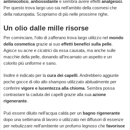
antimicotico
,
antiossidante
e sembra avere effetti
analgesici
.
Per questo trova largo uso sia nell’ambito della cosmesi che
della naturopatia. Scopriamo di più nelle prossime righe.
Un olio dalle mille risorse
Per cominciare, l’olio di zafferano trova largo utilizzo nel
mondo
della cosmetica
grazie ai suo
effetti benefici sulla pelle
.
Agisce su acne e cicatrici da essa causata, ma anche sulle
macchie della pelle, donando all’incarnato un aspetto e un
colorito più uniforme e sano.
Inoltre è indicato per la
cura dei capelli
. Andrebbero aggiunte
poche gocce di olio allo shampoo utilizzato abitualmente per
conferire
vigore e lucentezza alla chioma
. Sembra possa
contrastare la caduta dei capelli grazie alla sua
azione
rigenerante
.
Può essere diluito nell’acqua calda per un
bagno rigenerante
dopo una settimana di lavoro o utilizzato nei diffusori di essenze
per nebulizzare nell’ambiente un profumo legnoso che
favorisce