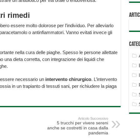
rare un antibiotico per via orale o endovenosa.
ri rimedi
Artic
bero essere molto dolorose per l’individuo. Per alleviarlo
 paracetamolo o antinfiammatori. Vanno evitati invece gli
Cate
rtante nella cura delle piaghe. Spesso le persone allettate
una dieta corretta, con integrazione dei liquidi che
ghe.
ò essere necessario un
intervento chirurgico
. L’intervento
ssia in un trapianto di tessuti sani, per richiudere la piaga
Articolo Successivo
5 trucchi per vivere sereni
anche se costretti in casa dalla
pandemia