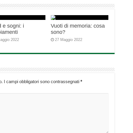
 e sogni: i
Vuoti di memoria: cosa
iamenti
sono?
aggio 2022
27 Maggio 2022
o.
I campi obbligatori sono contrassegnati
*