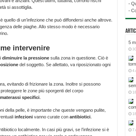
vani e anziani. Quest’ultimi, tuttavia, corrono rischi
-
Qu
tà si assottiglia.
-
Co
è quello di un’infezione che può diffondersi anche altrove.
rgenza delle piaghe. Allo stesso modo è necessario
Artic
rino.
5 mo
me intervenire
30
di
diminuire la pressione
sulla zona in questione. Ciò è
tor
posizione
del soggetto. Se allettato, va riposizionato ogni
4 
a, evitando di frizionare la zona. Inoltre si possono
sem
proteggere le zone più sporgenti del corpo
18
materassi specifici
.
cor
ioni della pelle, è importante che queste vengano pulite,
1
ventuali
infezioni
vanno curate con
antibiotici
.
tibiotico localmente. In casi più gravi, se l’infezione si è
7 