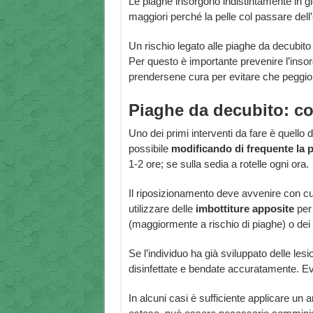
Le piaghe insorgono indistintamente in gio
maggiori perché la pelle col passare dell’e
Un rischio legato alle piaghe da decubito 
Per questo è importante prevenire l’inso
prendersene cura per evitare che peggio
Piaghe da decubito: co
Uno dei primi interventi da fare è quello 
possibile
modificando di frequente la 
1-2 ore; se sulla sedia a rotelle ogni ora.
Il riposizionamento deve avvenire con cur
utilizzare delle
imbottiture apposite
per 
(maggiormente a rischio di piaghe) o dei
Se l’individuo ha già sviluppato delle les
disinfettate e bendate accuratamente. E
In alcuni casi è sufficiente applicare un an