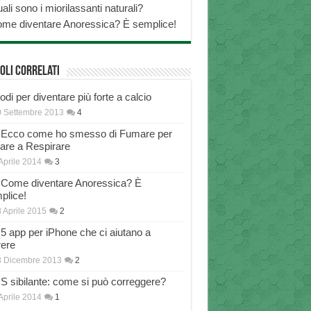
ali sono i miorilassanti naturali?
me diventare Anoressica? È semplice!
oli correlati
di per diventare più forte a calcio
 Settembre 2013
4
Ecco come ho smesso di Fumare per
nare a Respirare
Aprile 2014
3
Come diventare Anoressica? È
plice!
 Aprile 2015
2
5 app per iPhone che ci aiutano a
rere
8 Dicembre 2013
2
S sibilante: come si può correggere?
Aprile 2014
1