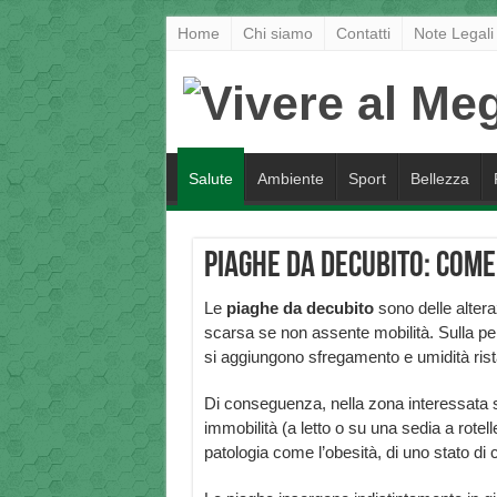
Home
Chi siamo
Contatti
Note Legali
Salute
Ambiente
Sport
Bellezza
Piaghe da decubito: com
Le
piaghe da decubito
sono delle altera
scarsa se non assente mobilità. Sulla pe
si aggiungono sfregamento e umidità ris
Di conseguenza, nella zona interessata si
immobilità (a letto o su una sedia a rot
patologia come l’obesità, di uno stato di 