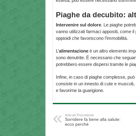
estesa, può essere necessario somminist
Piaghe da decubito: alt
Intervenire sul dolore
. Le piaghe potreb
vanno utilizzati farmaci appositi, come il
oppioidi che favoriscono l’immobilità.
L’
alimentazione
è un altro elemento impo
sono denutrite. È necessario che seguano 
potrebbero essere dispersi tramite le pia
Infine, in caso di piaghe complesse, pu
consiste in un innesto di cute e muscoli, o
e favorirne la guarigione.
Articolo Precedente
Sorridere fa bene alla salute:
ecco perché