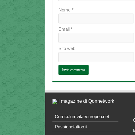
Nome
*
Email
*
Sito web
I magazine di Qonnetwork
Curriculumvitaeeuropeo.net
O
Passionetattoo.it
M