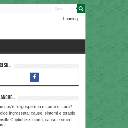
Loading...
ci su…
i anche…
e cos’è l’oligospermia e come si cura?
roide Ingrossata: cause, sintomi e terapie
nsille Criptiche: sintomi, cause e rimedi
rali