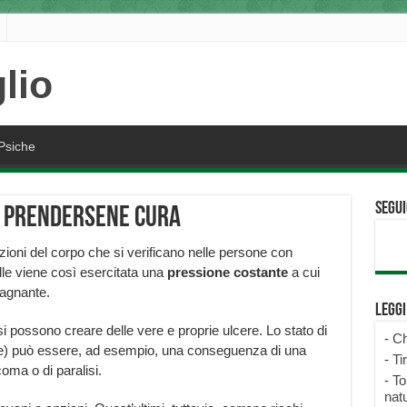
Psiche
Segui
e prendersene cura
zioni del corpo che si verificano nelle persone con
lle viene così esercitata una
pressione costante
a cui
tagnante.
Legg
 possono creare delle vere e proprie ulcere. Lo stato di
-
Ch
elle) può essere, ad esempio, una conseguenza di una
-
Ti
coma o di paralisi.
-
To
natu