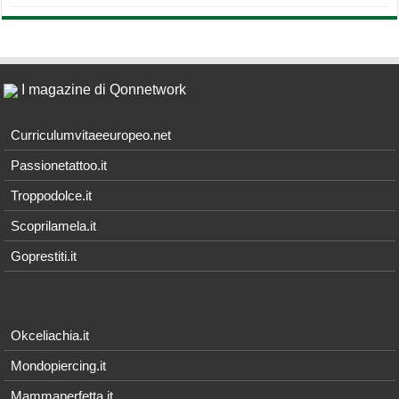
I magazine di Qonnetwork
Curriculumvitaeeuropeo.net
Passionetattoo.it
Troppodolce.it
Scoprilamela.it
Goprestiti.it
Okceliachia.it
Mondopiercing.it
Mammaperfetta.it