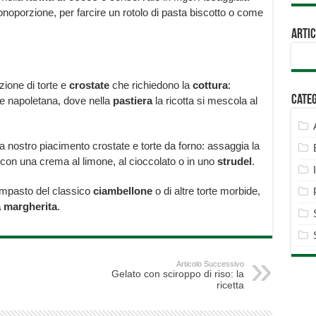
monoporzione, per farcire un rotolo di pasta biscotto o come
Artic
zione di torte e
crostate
che richiedono la
cottura
:
Cate
ne napoletana, dove nella
pastiera
la ricotta si mescola al
 nostro piacimento crostate e torte da forno: assaggia la
 con una crema al limone, al cioccolato o in uno
strudel
.
’impasto del classico
ciambellone
o di altre torte morbide,
a margherita
.
Articolo Successivo
Gelato con sciroppo di riso: la
ricetta