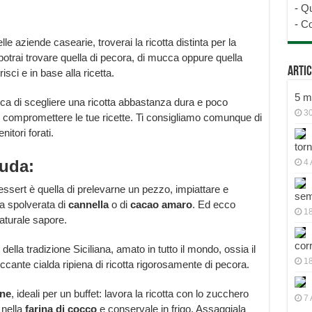
-
Qu
-
Co
e aziende casearie, troverai la ricotta distinta per la
potrai trovare quella di pecora, di mucca oppure quella
Artic
isci e in base alla ricetta.
5 mo
ca di scegliere una ricotta abbastanza dura e poco
30
ti, compromettere le tue ricette. Ti consigliamo comunque di
itori forati.
tor
ruda:
4 
ssert è quella di prelevarne un pezzo, impiattare e
sem
na spolverata di
cannella
o di
cacao amaro
. Ed ecco
18
naturale sapore.
cor
ella tradizione Siciliana, amato in tutto il mondo, ossia il
1
cante cialda ripiena di ricotta rigorosamente di pecora.
ine
, ideali per un buffet: lavora la ricotta con lo zucchero
7 
 nella
farina di cocco
e conservale in frigo. Assaggiala