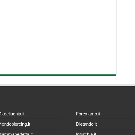
kceliachia.it
Forexiamo.it
ondopiercing.it
Dietando.it
ammaperfetta.it
Inturchia.it