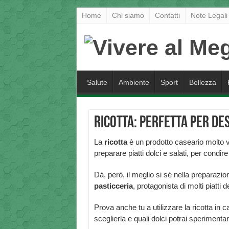
Home
Chi siamo
Contatti
Note Legali
Salute
Ambiente
Sport
Bellezza
Ricotta: perfetta per des
La
ricotta
è un prodotto caseario molto v
preparare piatti dolci e salati, per condire
Dà, però, il meglio si sé nella preparazio
pasticceria
, protagonista di molti piatti d
Prova anche tu a utilizzare la ricotta i
sceglierla e quali dolci potrai sperimentar