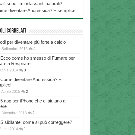
ali sono i miorilassanti naturali?
me diventare Anoressica? È semplice!
oli correlati
di per diventare più forte a calcio
 Settembre 2013
4
Ecco come ho smesso di Fumare per
nare a Respirare
Aprile 2014
3
Come diventare Anoressica? È
plice!
 Aprile 2015
2
5 app per iPhone che ci aiutano a
rere
8 Dicembre 2013
2
S sibilante: come si può correggere?
Aprile 2014
1