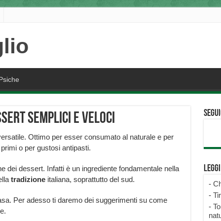
Psiche
Segui
sert semplici e veloci
ersatile. Ottimo per esser consumato al naturale e per
 primi o per gustosi antipasti.
Legg
ne dei dessert. Infatti è un ingrediente fondamentale nella
ella
tradizione
italiana, soprattutto del sud.
-
Ch
-
Ti
n casa. Per adesso ti daremo dei suggerimenti su come
-
To
e.
natu