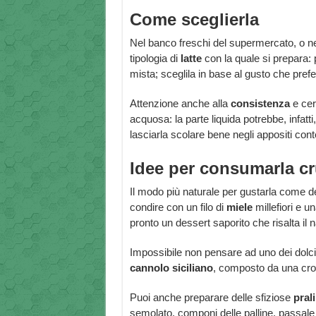
Come sceglierla
Nel banco freschi del supermercato, o nell
tipologia di
latte
con la quale si prepara: 
mista; sceglila in base al gusto che prefer
Attenzione anche alla
consistenza
e cer
acquosa: la parte liquida potrebbe, infat
lasciarla scolare bene negli appositi conten
Idee per consumarla c
Il modo più naturale per gustarla come de
condire con un filo di
miele
millefiori e u
pronto un dessert saporito che risalta il 
Impossibile non pensare ad uno dei dolci d
cannolo
siciliano
, composto da una croc
Puoi anche preparare delle sfiziose
pral
semolato, componi delle palline, passale