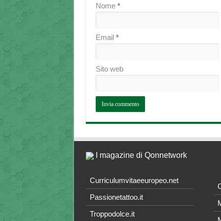
Nome
*
Email
*
Sito web
I magazine di Qonnetwork
Curriculumvitaeeuropeo.net
O
Passionetattoo.it
M
Troppodolce.it
M