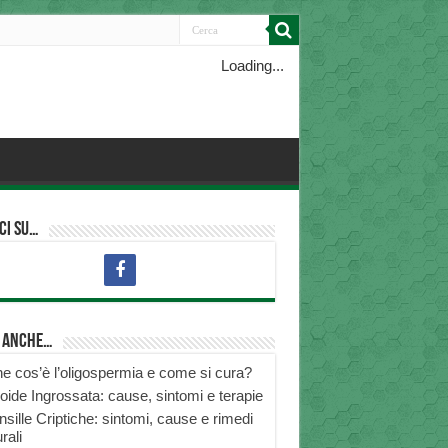
Loading...
ci su…
i anche…
e cos’è l’oligospermia e come si cura?
roide Ingrossata: cause, sintomi e terapie
nsille Criptiche: sintomi, cause e rimedi
rali