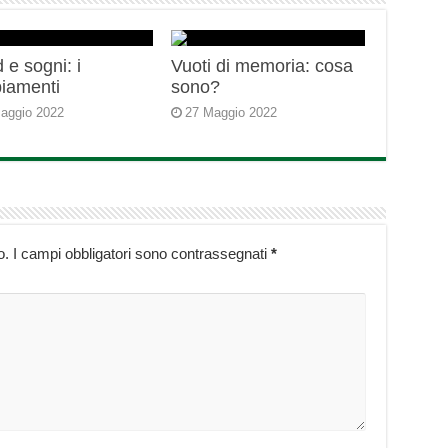
 e sogni: i
Vuoti di memoria: cosa
iamenti
sono?
aggio 2022
27 Maggio 2022
o.
I campi obbligatori sono contrassegnati
*