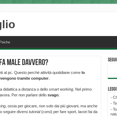
Psiche
Segui
 fa male davvero?
 al pc. Questo perché attività quotidiane come
lo
vengono tramite computer
.
Legg
 didattica a distanza o dello
smart working
. Nel primo
lavora. Per non parlare dello
svago
.
-
Ch
-
Ti
ing
, ossia per giocare, non solo dai più giovani, ma anche
-
To
ono seguire diversi
tutorial
(corsi) per fare sport, lavori fai da
natu