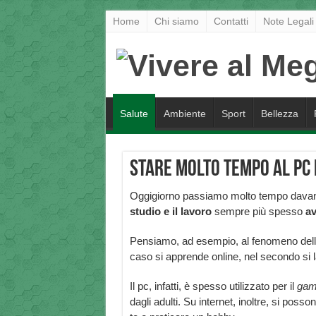
Home
Chi siamo
Contatti
Note Legali
Salute
Ambiente
Sport
Bellezza
Stare molto tempo al pc
Oggigiorno passiamo molto tempo davanti
studio e il lavoro
sempre più spesso
av
Pensiamo, ad esempio, al fenomeno della
caso si apprende online, nel secondo si 
Il pc, infatti, è spesso utilizzato per il
gam
dagli adulti. Su internet, inoltre, si poss