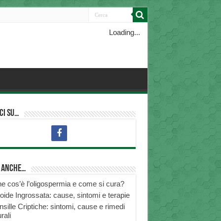
Loading...
ci su…
i anche…
e cos’è l’oligospermia e come si cura?
roide Ingrossata: cause, sintomi e terapie
nsille Criptiche: sintomi, cause e rimedi
rali