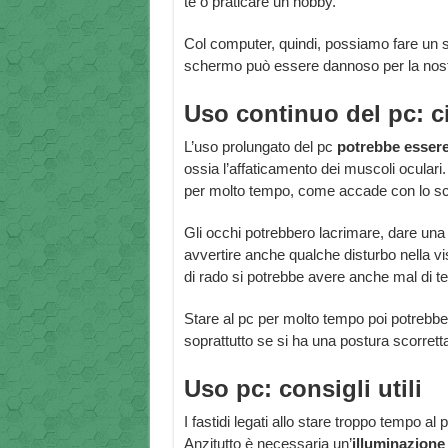
te o praticare un hobby.
Col computer, quindi, possiamo fare un 
schermo può essere dannoso per la nostr
Uso continuo del pc: ci
L’uso prolungato del pc
potrebbe esser
ossia l’affaticamento dei muscoli oculari
per molto tempo, come accade con lo s
Gli occhi potrebbero lacrimare, dare una
avvertire anche qualche disturbo nella vi
di rado si potrebbe avere anche mal di te
Stare al pc per molto tempo poi potrebbe c
soprattutto se si ha una postura scorrett
Uso pc: consigli utili
I fastidi legati allo stare troppo tempo a
Anzitutto è necessaria un’
illuminazione