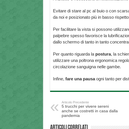
Evitare di stare al pc al buio o con sca
da noi e posizionato più in basso rispetto
Per facilitare la vista si possono utilizzare
palpebre spesso favorisce la lubrificazion
dallo schermo di tanto in tanto concentra
Per quanto riguarda la
postura
, la schie
utilizzare una poltrona ergonomica regola
circolazione sanguigna nelle gambe.
Infine,
fare una pausa
ogni tanto per dis
Articolo Precedente
5 trucchi per vivere sereni
anche se costretti in casa dalla
pandemia
Articoli correlati