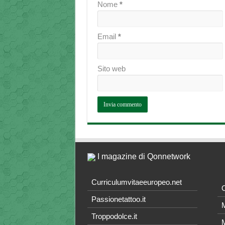
Nome
*
Email
*
Sito web
I magazine di Qonnetwork
Curriculumvitaeeuropeo.net
O
Passionetattoo.it
M
Troppodolce.it
M