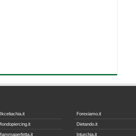
kceliachia.it
Forexiamo.it
ondopiercing.it
Dietando.it
ammaperfetta.it
Inturchia.it