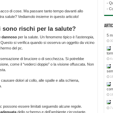
-
Qu
-
Co
sacco di cose. Ma passare tanto tempo davanti allo
a salute? Vediamolo insieme in questo articolo!
Artic
 sono rischi per la salute?
5 mo
e dannoso
per la salute. Un fenomeno tipico è l’
astenopia
,
30
. Questo si verifica quando si osserva un oggetto da vicino
chermo del pc.
tor
 sensazione di bruciore o di secchezza. Si potrebbe
4 
sione, come il “vederci doppio” o la visione offuscata. Non
sta.
sem
18
ausare dolori al collo, alle spalle e alla schiena,
a.
cor
1
l pc possono essere limitati seguendo alcune regole.
7 
 adeguata
dello schermo e dell’ambiente circostante.