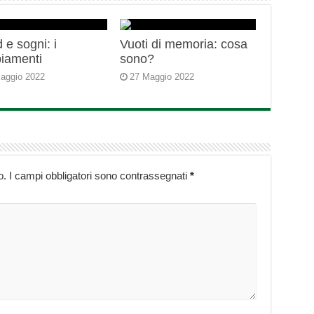
 e sogni: i
Vuoti di memoria: cosa
iamenti
sono?
aggio 2022
27 Maggio 2022
o.
I campi obbligatori sono contrassegnati
*