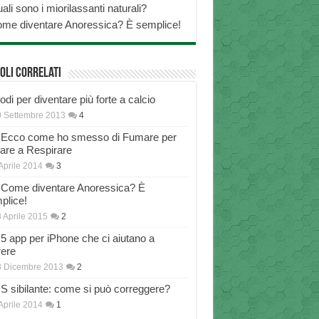
ali sono i miorilassanti naturali?
me diventare Anoressica? È semplice!
oli correlati
di per diventare più forte a calcio
 Settembre 2013
4
Ecco come ho smesso di Fumare per
nare a Respirare
Aprile 2014
3
Come diventare Anoressica? È
plice!
 Aprile 2015
2
5 app per iPhone che ci aiutano a
rere
8 Dicembre 2013
2
S sibilante: come si può correggere?
Aprile 2014
1