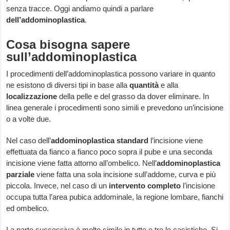
senza tracce. Oggi andiamo quindi a parlare
dell’addominoplastica
.
Cosa bisogna sapere
sull’addominoplastica
I procedimenti dell’addominoplastica possono variare in quanto
ne esistono di diversi tipi in base alla
quantità
e alla
localizzazione
della pelle e del grasso da dover eliminare. In
linea generale i procedimenti sono simili e prevedono un’incisione
o a volte due.
Nel caso dell’
addominoplastica standard
l’incisione viene
effettuata da fianco a fianco poco sopra il pube e una seconda
incisione viene fatta attorno all’ombelico. Nell’
addominoplastica
parziale
viene fatta una sola incisione sull’addome, curva e più
piccola. Invece, nel caso di un
intervento completo
l’incisione
occupa tutta l’area pubica addominale, la regione lombare, fianchi
ed ombelico.
La parte successiva è molto simile in tutte e tre le casistiche. Si