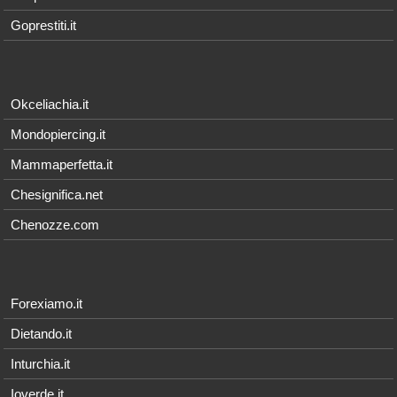
Goprestiti.it
Okceliachia.it
Mondopiercing.it
Mammaperfetta.it
Chesignifica.net
Chenozze.com
Forexiamo.it
Dietando.it
Inturchia.it
Ioverde.it