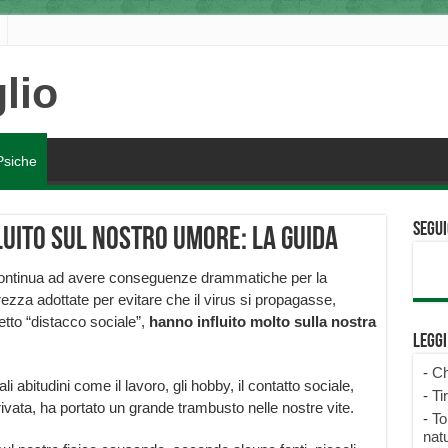
Psiche
Segui
uito sul nostro umore: la guida
ntinua ad avere conseguenze drammatiche per la
ezza adottate per evitare che il virus si propagasse,
tto “distacco sociale”,
hanno influito molto sulla nostra
Legg
-
Ch
li abitudini come il lavoro, gli hobby, il contatto sociale,
-
Ti
privata, ha portato un grande trambusto nelle nostre vite.
-
To
natu