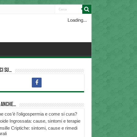
Loading...
ci su…
i anche…
e cos’è l’oligospermia e come si cura?
roide Ingrossata: cause, sintomi e terapie
nsille Criptiche: sintomi, cause e rimedi
rali