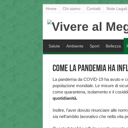
Home
Chi siamo
Contatti
Note Legali
Salute
Ambiente
Sport
Bellezza
Come la pandemia ha infl
La pandemia da COVID-19 ha avuto e co
popolazione mondiale. Le misure di sicur
come quarantena, isolamento e il cosidde
quotidianità.
Inoltre, l’aver dovuto rinunciare alle norma
sia nell’ambito lavorativo che nella vita 