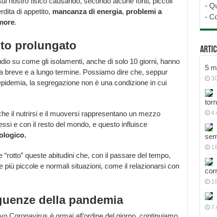
ul nostro fisico causando, secondo alcune fonti, piccoli
-
Qu
dita di appetito,
mancanza di energia
,
problemi a
-
Co
more
.
ento prolungato
Artic
io su come gli isolamenti, anche di solo 10 giorni, hanno
5 mo
a breve e a lungo termine. Possiamo dire che, seppur
30
l’epidemia, la segregazione non è una condizione in cui
tor
he il nutrirsi e il muoversi rappresentano un mezzo
4 
si e con il resto del mondo, e questo influisce
ologico.
sem
18
 “rotto” queste abitudini che, con il passare del tempo,
le più piccole e normali situazioni, come il relazionarsi con
cor
1
guenze della pandemia
7 
vo Coronavirus è ormai all’ordine del giorno, continuiamo