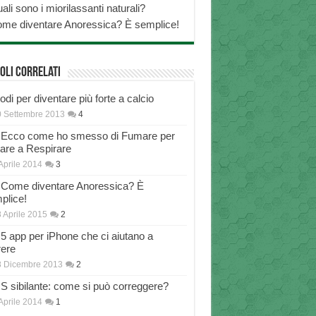
ali sono i miorilassanti naturali?
me diventare Anoressica? È semplice!
oli correlati
di per diventare più forte a calcio
 Settembre 2013
4
Ecco come ho smesso di Fumare per
nare a Respirare
Aprile 2014
3
Come diventare Anoressica? È
plice!
 Aprile 2015
2
5 app per iPhone che ci aiutano a
rere
8 Dicembre 2013
2
S sibilante: come si può correggere?
Aprile 2014
1