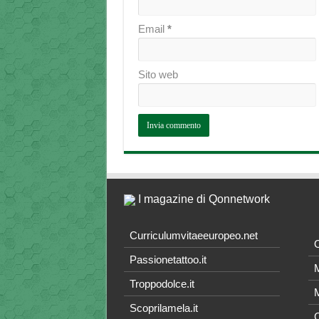
Email
*
Sito web
I magazine di Qonnetwork
Curriculumvitaeeuropeo.net
O
Passionetattoo.it
M
Troppodolce.it
M
Scoprilamela.it
C