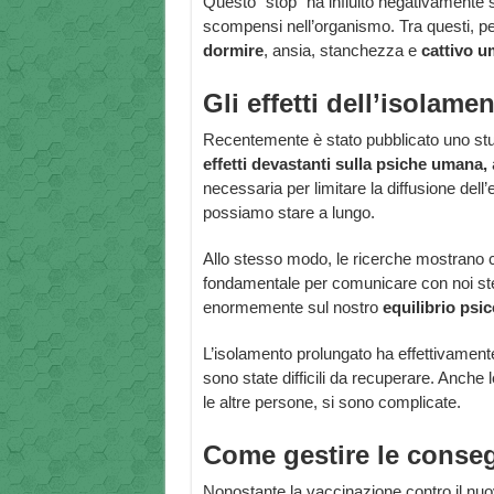
Questo “stop” ha influito negativamente s
scompensi nell’organismo. Tra questi, per
dormire
, ansia, stanchezza e
cattivo u
Gli effetti dell’isolam
Recentemente è stato pubblicato uno stud
effetti devastanti sulla psiche umana,
necessaria per limitare la diffusione del
possiamo stare a lungo.
Allo stesso modo, le ricerche mostrano c
fondamentale per comunicare con noi stes
enormemente sul nostro
equilibrio psic
L’isolamento prolungato ha effettivamente
sono state difficili da recuperare. Anche 
le altre persone, si sono complicate.
Come gestire le conse
Nonostante la vaccinazione contro il nuo