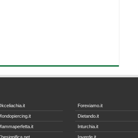
kceliachia.it
Forexiamo.it
ondopiercing.it
Dietando.it
ammaperfetta.it
Inturchia.it
hesignifica.net
Ioverde.it