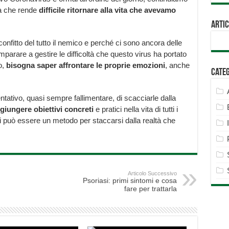
za che rende
difficile ritornare alla vita che avevamo
Artic
nfitto del tutto il nemico e perché ci sono ancora delle
imparare a gestire le difficoltà che questo virus ha portato
o,
bisogna saper affrontare le proprie emozioni
, anche
Cate
ntativo, quasi sempre fallimentare, di scacciarle dalla
giungere obiettivi concreti
e pratici nella vita di tutti i
ssi può essere un metodo per staccarsi dalla realtà che
Articolo Successivo
Psoriasi: primi sintomi e cosa
fare per trattarla