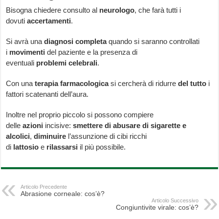
Bisogna chiedere consulto al
neurologo
, che farà tutti i
dovuti
accertamenti
.
Si avrà una
diagnosi
completa
quando si saranno controllati
i
movimenti
del paziente e la presenza di
eventuali
problemi
celebrali
.
Con una
terapia
farmacologica
si cercherà di ridurre
del
tutto
i
fattori scatenanti dell’aura.
Inoltre nel proprio piccolo si possono compiere
delle
azioni
incisive:
smettere di abusare di sigarette e
alcolici
,
diminuire
l’assunzione di cibi ricchi
di
lattosio
e
rilassarsi
il più possibile.
Articolo Precedente
Abrasione corneale: cos’è?
Articolo Successivo
Congiuntivite virale: cos’è?