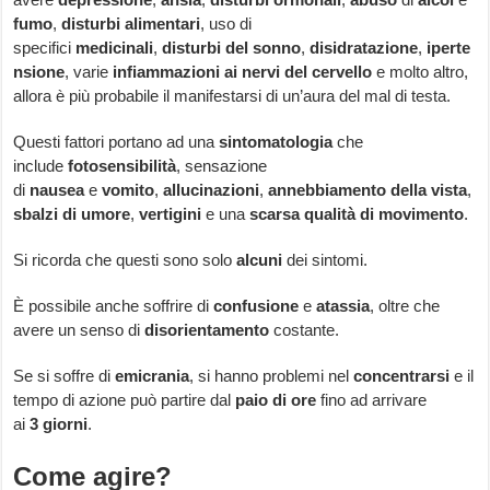
fumo
,
disturbi
alimentari
, uso di
specifici
medicinali
,
disturbi
del
sonno
,
disidratazione
,
iperte
nsione
, varie
infiammazioni
ai nervi del cervello
e molto altro,
allora è più probabile il manifestarsi di un’aura del mal di testa.
Questi fattori portano ad una
sintomatologia
che
include
fotosensibilità
, sensazione
di
nausea
e
vomito
,
allucinazioni
,
annebbiamento
della
vista
,
sbalzi di umore
,
vertigini
e una
scarsa qualità di movimento
.
Si ricorda che questi sono solo
alcuni
dei sintomi.
È possibile anche soffrire di
confusione
e
atassia
, oltre che
avere un senso di
disorientamento
costante.
Se si soffre di
emicrania
, si hanno problemi nel
concentrarsi
e il
tempo di azione può partire dal
paio di ore
fino ad arrivare
ai
3
giorni
.
Come agire?