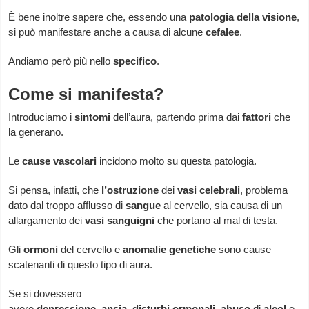
È bene inoltre sapere che, essendo una
patologia
della
visione
,
si può manifestare anche a causa di alcune
cefalee
.
Andiamo però più nello
specifico
.
Come si manifesta?
Introduciamo i
sintomi
dell’aura, partendo prima dai
fattori
che
la generano.
Le
cause
vascolari
incidono molto su questa patologia.
Si pensa, infatti, che
l’ostruzione
dei
vasi
celebrali
, problema
dato dal troppo afflusso di
sangue
al cervello, sia causa di un
allargamento dei
vasi
sanguigni
che portano al mal di testa.
Gli
ormoni
del cervello e
anomalie
genetiche
sono cause
scatenanti di questo tipo di aura.
Se si dovessero
avere
depressione
,
ansia
,
disturbi
ormonali
,
abuso
di
alcol
e