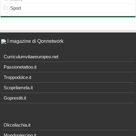
Sport
I magazine di Qonnetwork
Curriculumvitaeeuropeo.net
Passionetattoo.it
Troppodolce.it
Scoprilamela.it
Goprestiti.it
Okceliachia.it
Mondopiercing.it