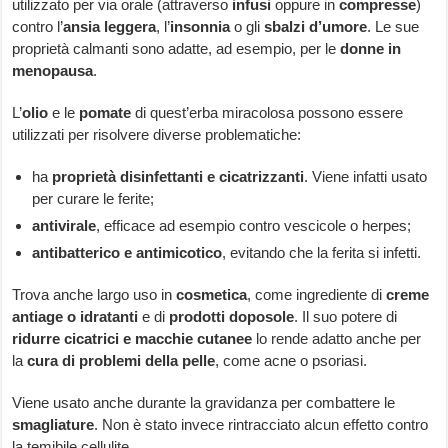
utilizzato per via orale (attraverso
infusi
oppure in
compresse
)
contro l’
ansia leggera
, l’
insonnia
o gli
sbalzi d’umore
. Le sue
proprietà calmanti sono adatte, ad esempio, per le
donne in
menopausa
.
L’
olio
e le
pomate
di quest’erba miracolosa possono essere
utilizzati per risolvere diverse problematiche:
ha
proprietà disinfettanti e cicatrizzanti
. Viene infatti usato
per curare le ferite;
antivirale
, efficace ad esempio contro vescicole o herpes;
antibatterico e antimicotico
, evitando che la ferita si infetti.
Trova anche largo uso in
cosmetica
, come ingrediente di
creme
antiage o idratanti
e di
prodotti doposole
. Il suo potere di
ridurre cicatrici e macchie cutanee
lo rende adatto anche per
la
cura di problemi della pelle
, come acne o psoriasi.
Viene usato anche durante la gravidanza per combattere le
smagliature
. Non è stato invece rintracciato alcun effetto contro
la temibile cellulite.