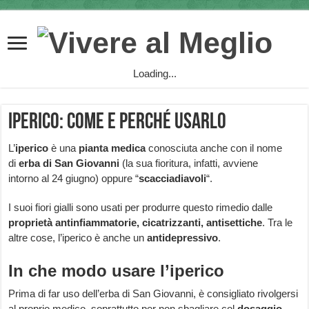
Loading...
Iperico: come e perché usarlo
L’
iperico
è una
pianta medica
conosciuta anche con il nome
di
erba di San Giovanni
(la sua fioritura, infatti, avviene
intorno al 24 giugno) oppure “
scacciadiavoli
“.
I suoi fiori gialli sono usati per produrre questo rimedio dalle
proprietà antinfiammatorie, cicatrizzanti, antisettiche
. Tra le
altre cose, l’iperico è anche un
antidepressivo
.
In che modo usare l’iperico
Prima di far uso dell’erba di San Giovanni, è consigliato rivolgersi
al proprio medico, soprattutto per non sbagliare col
dosaggio
.