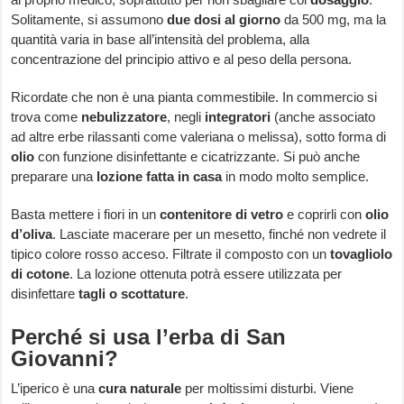
Solitamente, si assumono
due dosi al giorno
da 500 mg, ma la
quantità varia in base all’intensità del problema, alla
concentrazione del principio attivo e al peso della persona.
Ricordate che non è una pianta commestibile. In commercio si
trova come
nebulizzatore
, negli
integratori
(anche associato
ad altre erbe rilassanti come valeriana o melissa), sotto forma di
olio
con funzione disinfettante e cicatrizzante. Si può anche
preparare una
lozione fatta in casa
in modo molto semplice.
Basta mettere i fiori in un
contenitore di vetro
e coprirli con
olio
d’oliva
. Lasciate macerare per un mesetto, finché non vedrete il
tipico colore rosso acceso. Filtrate il composto con un
tovagliolo
di cotone
. La lozione ottenuta potrà essere utilizzata per
disinfettare
tagli o scottature
.
Perché si usa l’erba di San
Giovanni?
L’iperico è una
cura naturale
per moltissimi disturbi. Viene