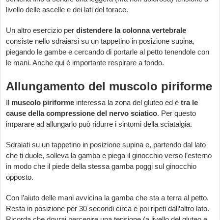
livello delle ascelle e dei lati del torace.
Un altro esercizio per
distendere la colonna vertebrale
consiste nello sdraiarsi su un tappetino in posizione supina,
piegando le gambe e cercando di portarle al petto tenendole con
le mani. Anche qui è importante respirare a fondo.
Allungamento del muscolo piriforme
Il
muscolo piriforme
interessa la zona del gluteo ed è
tra le
cause della compressione del nervo sciatico
. Per questo
imparare ad allungarlo può ridurre i sintomi della sciatalgia.
Sdraiati su un tappetino in posizione supina e, partendo dal lato
che ti duole, solleva la gamba e piega il ginocchio verso l’esterno
in modo che il piede della stessa gamba poggi sul ginocchio
opposto.
Con l’aiuto delle mani avvicina la gamba che sta a terra al petto.
Resta in posizione per 30 secondi circa e poi ripeti dall’altro lato.
Ricorda che dovrai percepire una tensione (a livello del gluteo e