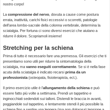
nostro corpo!
La
compressione del nervo
, dovuta a cause come postura
errata, inattività, carichi fisici eccessivi o scorretti, patologie
dell’area lombo-sacrale della colonna vertebrale, determina la
sciatalgia. Per fortuna ci sono diversi esercizi che aiutano a
ridurre il dolore. Scopriamoli insieme!
Stretching per la schiena
Prima di tutto è necessario fare una premessa. Gli esercizi che ti
presentiamo sono utili per ridurre la sintomatologia della
sciatalgia, ma
vanno eseguiti correttamente
. Se si è nella fase
acuta della sciatalgia è indicato recarsi
prima da un
professionista
(osteopata, fisioterapista, ect.).
Il primo esercizio utile è l’
allungamento della schiena
e può
essere fatto più volte a settimana. Prendi un tappetino e
inginocchiati sedendoti sui talloni. Distendi le braccia in avanti,
poggiandole sul tappetino, e lentamente stendi il più possibile la
schiena fino a sentire una leggera (ma non dolorosa) tensione a