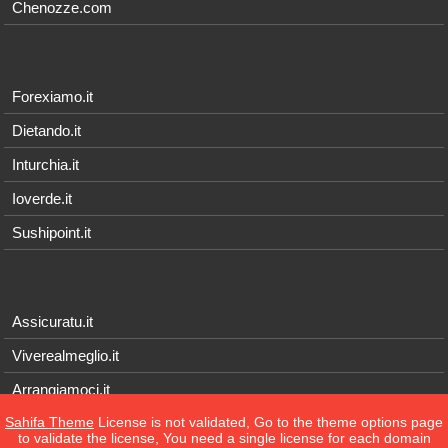
Chenozze.com
Forexiamo.it
Dietando.it
Inturchia.it
Ioverde.it
Sushipoint.it
Assicuratu.it
Viverealmeglio.it
Arrangiamoci.it
Sahifa Theme
License is not validated, Go to the theme options page
Tecnichef.it
to validate the license, You need a single license for each domain