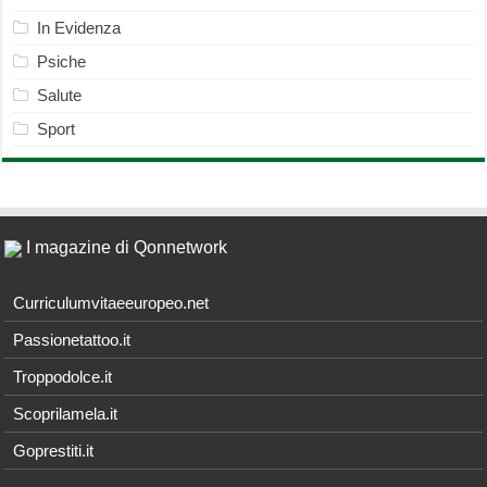
In Evidenza
Psiche
Salute
Sport
I magazine di Qonnetwork
Curriculumvitaeeuropeo.net
Passionetattoo.it
Troppodolce.it
Scoprilamela.it
Goprestiti.it