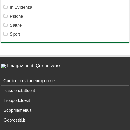
In Evidenza
Psiche
Salute
Sport
I magazine di Qonnetwork
Curriculumvitaeeuropeo.net
Passionetattoo.it
Troppodolce.it
Scoprilamela.it
Goprestiti.it