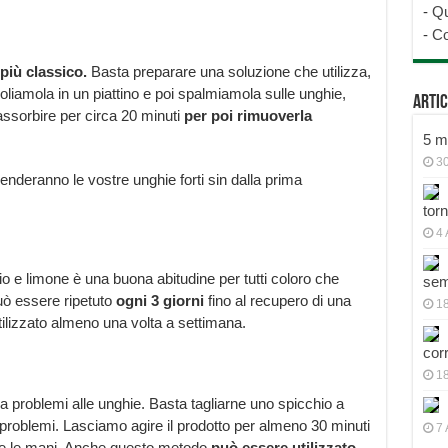
-
Qu
-
Co
l più classico.
Basta preparare una soluzione che utilizza,
scoliamola in un piattino e poi spalmiamola sulle unghie,
Artic
ssorbire per circa 20 minuti
per poi rimuoverla
5 mo
30
 renderanno le vostre unghie forti sin dalla prima
tor
4 
lio e limone è una buona abitudine per tutti coloro che
sem
uò essere ripetuto
ogni 3 giorni
fino al recupero di una
18
tilizzato almeno una volta a settimana.
cor
1
ha problemi alle unghie. Basta tagliarne uno spicchio a
problemi. Lasciamo agire il prodotto per almeno 30 minuti
7 
te le mani. Anche questo metodo
può essere utilizzato