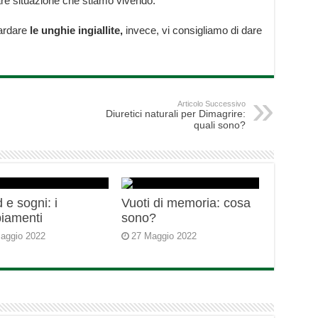
lare situazione che stiamo vivendo.
ardare
le unghie ingiallite,
invece, vi consigliamo di dare
Articolo Successivo
Diuretici naturali per Dimagrire:
quali sono?
 e sogni: i
Vuoti di memoria: cosa
iamenti
sono?
aggio 2022
27 Maggio 2022