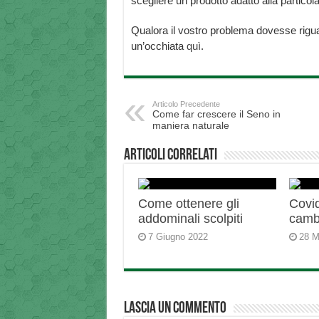
scegliere un prodotto adatto alla partico
Qualora il vostro problema dovesse rigu
un’occhiata
quì
.
Articolo Precedente
Come far crescere il Seno in
maniera naturale
Articoli correlati
Come ottenere gli
Covid
addominali scolpiti
camb
7 Giugno 2022
28 M
Lascia un commento