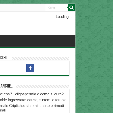
Loading...
ci su…
i anche…
e cos’è l’oligospermia e come si cura?
roide Ingrossata: cause, sintomi e terapie
nsille Criptiche: sintomi, cause e rimedi
rali