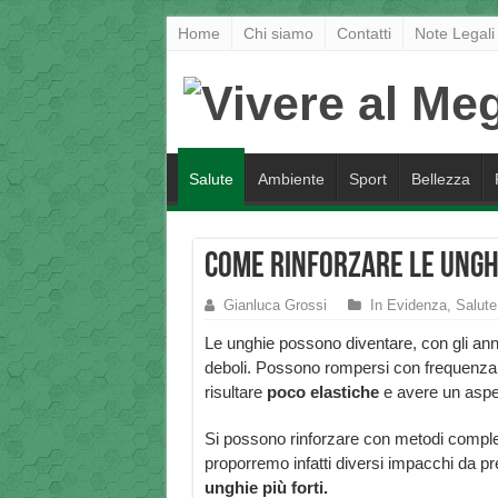
Home
Chi siamo
Contatti
Note Legali
Salute
Ambiente
Sport
Bellezza
Come rinforzare le Ungh
Gianluca Grossi
In Evidenza
,
Salute
Le unghie possono diventare, con gli ann
deboli. Possono rompersi con frequenza
risultare
poco elastiche
e avere un aspe
Si possono rinforzare con metodi completa
proporremo infatti diversi impacchi da p
unghie più forti.