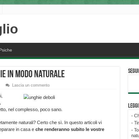
Psiche
Segui
ie in modo Naturale
Lascia un commento
i,
,
Legg
tto, nel complesso, poco sano.
-
Ch
mente naturali? Certo che sì. In questo articoli vi
-
Ti
reparare in casa e
che renderanno subito le vostre
-
To
natu