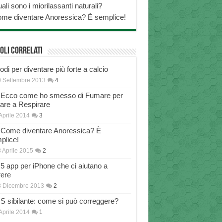
ali sono i miorilassanti naturali?
me diventare Anoressica? È semplice!
oli correlati
di per diventare più forte a calcio
 Settembre 2013
4
Ecco come ho smesso di Fumare per
nare a Respirare
Aprile 2014
3
Come diventare Anoressica? È
plice!
 Aprile 2015
2
5 app per iPhone che ci aiutano a
rere
8 Dicembre 2013
2
S sibilante: come si può correggere?
Aprile 2014
1