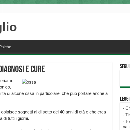
Psiche
Segui
diagnosi e cure
feriamo
ronico,
ità di alcune ossa in particolare, che può portare anche a
Legg
-
Ch
e colpisce soggetti al di sotto dei 40 anni di età e che crea
-
Ti
i tutti i giorni.
-
To
natu