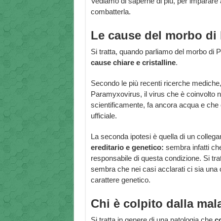
Vediamo di saperne di più, per imparare a
combatterla.
Le cause del morbo di
Si tratta, quando parliamo del morbo di 
cause chiare e cristalline
.
Secondo le più recenti ricerche mediche,
Paramyxovirus, il virus che è coinvolto n
scientificamente, fa ancora acqua e che 
ufficiale.
La seconda ipotesi è quella di un colleg
ereditario e genetico:
sembra infatti c
responsabile di questa condizione. Si tra
sembra che nei casi acclarati ci sia una
carattere genetico.
Chi è colpito dalla mal
Si tratta in genere di una patologia che
co