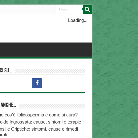
Loading...
ci su…
i anche…
e cos’è l’oligospermia e come si cura?
roide Ingrossata: cause, sintomi e terapie
nsille Criptiche: sintomi, cause e rimedi
rali