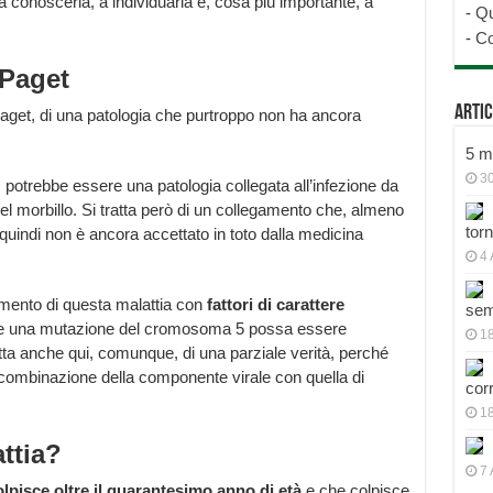
 conoscerla, a individuarla e, cosa più importante, a
-
Qu
-
Co
 Paget
Artic
Paget, di una patologia che purtroppo non ha ancora
5 mo
30
 potrebbe essere una patologia collegata all’infezione da
el morbillo. Si tratta però di un collegamento che, almeno
tor
quindi non è ancora accettato in toto dalla medicina
4 
amento di questa malattia con
fattori di carattere
sem
he una mutazione del cromosoma 5 possa essere
18
tta anche qui, comunque, di una parziale verità, perché
 combinazione della componente virale con quella di
cor
1
attia?
7 
lpisce oltre il quarantesimo anno di età
e che colpisce