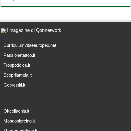
I magazine di Qonnetwork
Curriculumvitaeeuropeo.net
Passionetattoo.it
Troppodolce.it
Scoprilamela.it
Goprestiti.it
Okceliachia.it
Mondopiercing.it
Mammaperfetta.it