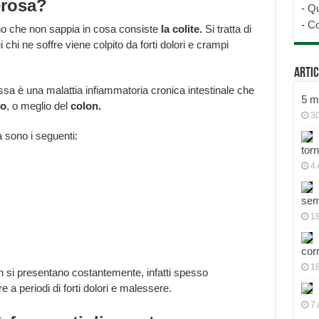
erosa?
-
Qu
-
Co
uno che non sappia in cosa consiste
la colite.
Si tratta di
 chi ne soffre viene colpito da forti dolori e crampi
Artic
ssa è una malattia infiammatoria cronica intestinale che
5 mo
so
, o meglio del
colon.
30
 sono i seguenti:
tor
4 
sem
18
cor
1
non si presentano costantemente, infatti spesso
 a periodi di forti dolori e malessere.
7 