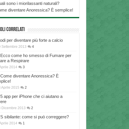
ali sono i miorilassanti naturali?
me diventare Anoressica? È semplice!
oli correlati
di per diventare più forte a calcio
 Settembre 2013
4
Ecco come ho smesso di Fumare per
nare a Respirare
Aprile 2014
3
Come diventare Anoressica? È
plice!
 Aprile 2015
2
5 app per iPhone che ci aiutano a
rere
8 Dicembre 2013
2
S sibilante: come si può correggere?
Aprile 2014
1