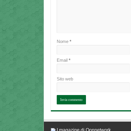
Nome
*
Email
*
Sito web
I magazine di Qonnetwork