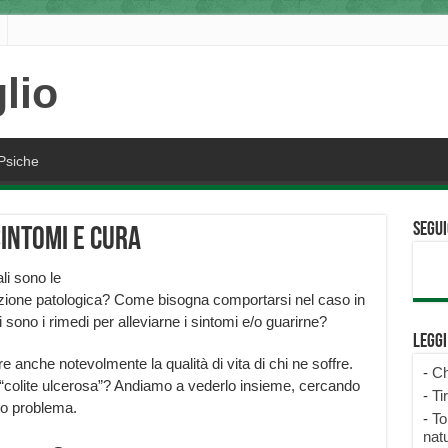
Psiche
Segui
sintomi e cura
li sono le
zione patologica? Come bisogna comportarsi nel caso in
i sono i rimedi per alleviarne i sintomi e/o guarirne?
Legg
e anche notevolmente la qualità di vita di chi ne soffre.
-
Ch
“colite ulcerosa”? Andiamo a vederlo insieme, cercando
-
Ti
to problema.
-
To
natu