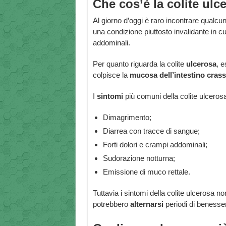
Che cos’è la colite ulc
Al giorno d’oggi è raro incontrare qualc
una condizione piuttosto invalidante in cui
addominali.
Per quanto riguarda la colite
ulcerosa
, e
colpisce la
mucosa dell’intestino cras
I
sintomi
più comuni della colite ulcerosa
Dimagrimento;
Diarrea con tracce di sangue;
Forti dolori e crampi addominali;
Sudorazione notturna;
Emissione di muco rettale.
Tuttavia i sintomi della colite ulcerosa 
potrebbero
alternarsi
periodi di benessere