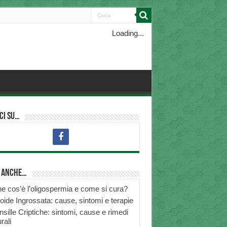
Loading...
ci su…
i anche…
e cos’è l’oligospermia e come si cura?
roide Ingrossata: cause, sintomi e terapie
nsille Criptiche: sintomi, cause e rimedi
rali