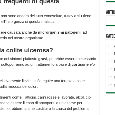
 frequenti di questa
Artic
 non sono ancora del tutto conosciute, tuttavia si ritiene
ell’insorgenza di questa malattia.
essere causata anche da
microrganismi patogeni
, ad
Cate
terio nel nostro organismo.
la colite ulcerosa?
on dei sintomi piuttosto
gravi
, potrebbe essere necessario
ci sottoporranno ad un trattamento a base di
cortisone
e/o
 relativamente lievi si può seguire una terapia a base
ulla mucosa del colon.
limenti come i latticini, carni rosse e lavorate, alcol, cibi
e anche essere il caso di sottoporsi a un esame per
te potrebbero anche costituire la causa del problema.