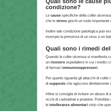
Quali sono le cause più
condizione?
Le
cause
specifiche della colite ulcerosa
che lo
stress
giochi un ruolo importante n
Inoltre tale condizione patologica può 
esempio la presenza di un virus o un bat
Quali sono i rimedi del
Quando la colite ulcerosa si manifesta c
un
ricovero
ospedaliero in cui i medici 
di farmaci
immunosoppressori
.
Per quanto riguarda gli attacchi di colite
di
supposte
che agiscono direttamente s
Infine si consiglia di evitare un abuso di a
ricchi di carboidrati e proteine. Potrebb
le
intolleranze
alimentari
visto che ques