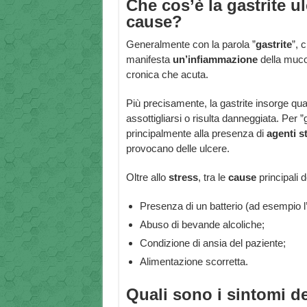
Che cos’è la gastrite u
cause?
Generalmente con la parola ”
gastrite
”, 
manifesta
un’infiammazione
della muco
cronica che acuta.
Più precisamente, la gastrite insorge qu
assottigliarsi o risulta danneggiata. Per 
principalmente alla presenza di
agenti s
provocano delle ulcere.
Oltre allo
stress
, tra le
cause
principali 
Presenza di un batterio (ad esempio l’
Abuso di bevande alcoliche;
Condizione di ansia del paziente;
Alimentazione scorretta.
Quali sono i sintomi de