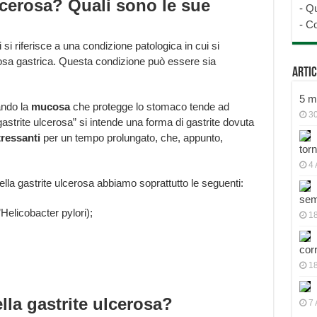
lcerosa? Quali sono le sue
-
Qu
-
Co
ci si riferisce a una condizione patologica in cui si
sa gastrica. Questa condizione può essere sia
Artic
5 mo
ando la
mucosa
che protegge lo stomaco tende ad
30
”gastrite ulcerosa” si intende una forma di gastrite dovuta
tressanti
per un tempo prolungato, che, appunto,
tor
4 
della gastrite ulcerosa abbiamo soprattutto le seguenti:
sem
Helicobacter pylori);
18
cor
1
lla gastrite ulcerosa?
7 