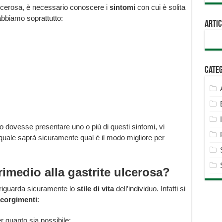
 ulcerosa, è necessario conoscere i
sintomi
con cui è solita
 abbiamo soprattutto:
Artic
Cate
mo dovesse presentare uno o più di questi sintomi, vi
l quale saprà sicuramente qual è il modo migliore per
medio alla gastrite ulcerosa?
a riguarda sicuramente lo
stile di vita
dell’individuo. Infatti si
corgimenti
:
er quanto sia possibile;