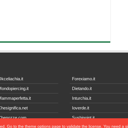
kceliachia.it
Forexiamo.it
ondopiercing.it
Dietando.it
ammaperfetta.it
Inturchia.it
hesignifica.net
Ioverde.it
Chenozze.com
Sushipoint.it
ted, Go to the theme options page to validate the license, You need a 