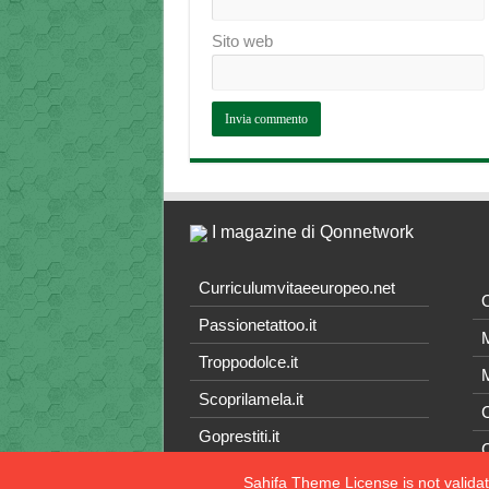
Sito web
I magazine di Qonnetwork
Curriculumvitaeeuropeo.net
O
Passionetattoo.it
M
Troppodolce.it
M
Scoprilamela.it
C
Goprestiti.it
Sahifa Theme
License is not valida