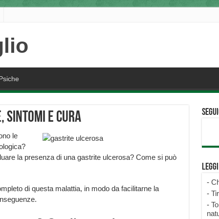
Psiche
Segui
, sintomi e cura
ono le
ologica?
duare la presenza di una gastrite ulcerosa? Come si può
Legg
-
Ch
pleto di questa malattia, in modo da facilitarne la
-
Ti
onseguenze.
-
To
natu