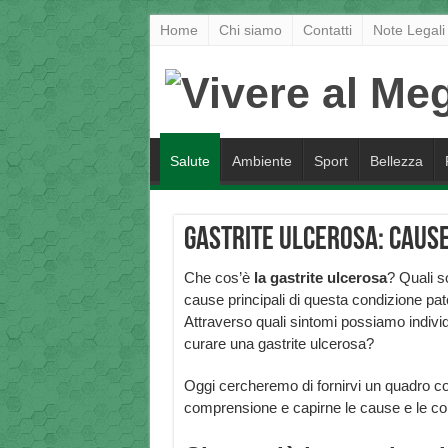
Home
Chi siamo
Contatti
Note Legali
Salute
Ambiente
Sport
Bellezza
Gastrite ulcerosa: cause
Che cos’è
la
gastrite ulcerosa
? Quali s
cause principali di questa condizione pat
Attraverso quali sintomi possiamo indivi
curare una gastrite ulcerosa?
Oggi cercheremo di fornirvi un quadro com
comprensione e capirne le cause e le c