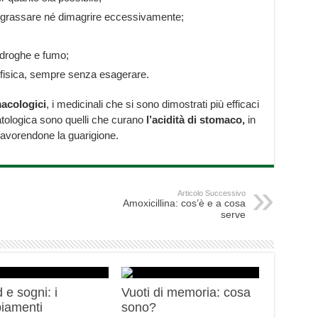
ingrassare né dimagrire eccessivamente;
 droghe e fumo;
tà fisica, sempre senza esagerare.
macologici
, i medicinali che si sono dimostrati più efficaci
atologica sono quelli che curano
l’acidità di stomaco,
in
 favorendone la guarigione.
Articolo Successivo
Amoxicillina: cos’è e a cosa
serve
 e sogni: i
Vuoti di memoria: cosa
iamenti
sono?