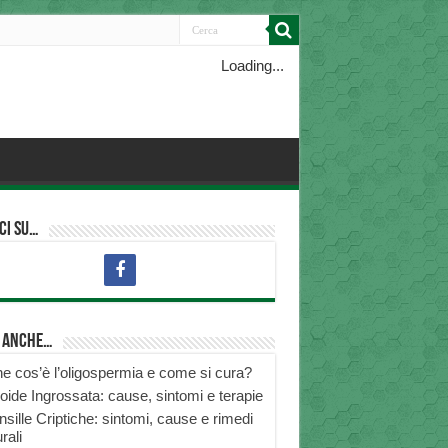
Loading...
ci su…
i anche…
e cos’è l’oligospermia e come si cura?
roide Ingrossata: cause, sintomi e terapie
nsille Criptiche: sintomi, cause e rimedi
rali