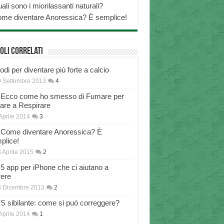
ali sono i miorilassanti naturali?
me diventare Anoressica? È semplice!
oli correlati
di per diventare più forte a calcio
 Settembre 2013
4
Ecco come ho smesso di Fumare per
nare a Respirare
Aprile 2014
3
Come diventare Anoressica? È
plice!
 Aprile 2015
2
5 app per iPhone che ci aiutano a
rere
8 Dicembre 2013
2
S sibilante: come si può correggere?
Aprile 2014
1