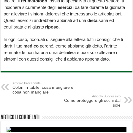
Inoltre, il
reumatologo,
ossia lo specialista di questo settore, ti
indicherà sicuramente degli
esercizi
da fare durante la giornata
per alleviare i sintomi dolorosi che interessano le articolazioni.
Questi esercizi andrebbero abbinati ad una
dieta
sana ed
equilibrata e al giusto
riposo.
In ogni caso, ricordati di seguire alla lettera tutti i consigli che ti
darà il tuo
medico
perché, come abbiamo già detto, l’artrite
reumatoide non ha una cura definitiva e puoi solo alleviare i
sintomi con questi consigli che ti abbiamo appena dato.
Articolo Precedente
Colon irritabile: cosa mangiare e
cosa non mangiare
Articolo Successivo
Come proteggere gli occhi dal
sole
Articoli correlati