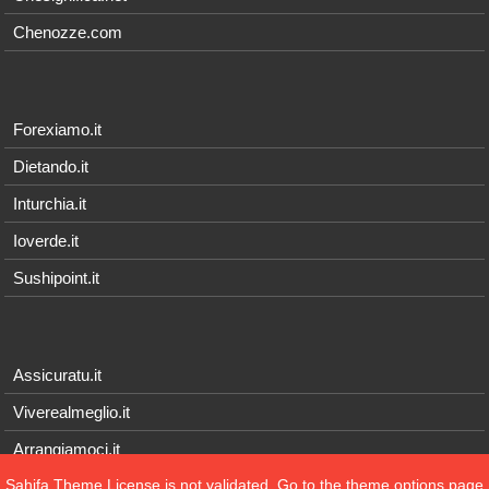
Chenozze.com
Forexiamo.it
Dietando.it
Inturchia.it
Ioverde.it
Sushipoint.it
Assicuratu.it
Viverealmeglio.it
Arrangiamoci.it
Sahifa Theme
License is not validated, Go to the theme options page
Tecnichef.it