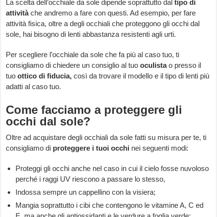
La scelta dell’occhiale da sole dipende soprattutto dal
tipo di
attività
che andremo a fare con questi. Ad esempio, per fare
attività fisica, oltre a degli occhiali che proteggono gli occhi dal
sole, hai bisogno di lenti abbastanza resistenti agli urti.
Per scegliere l’occhiale da sole che fa più al caso tuo, ti
consigliamo di chiedere un consiglio al tuo
oculista
o presso il
tuo
ottico di fiducia,
così da trovare il modello e il tipo di lenti più
adatti al caso tuo.
Come facciamo a proteggere gli
occhi dal sole?
Oltre ad acquistare degli occhiali da sole fatti su misura per te, ti
consigliamo di
proteggere
i tuoi occhi
nei seguenti modi:
Proteggi gli occhi anche nel caso in cui il cielo fosse nuvoloso
perché i raggi UV riescono a passare lo stesso,
Indossa sempre un cappellino con la visiera;
Mangia soprattutto i cibi che contengono le vitamine A, C ed
E, ma anche gli antiossidanti e le verdure a foglia verde;